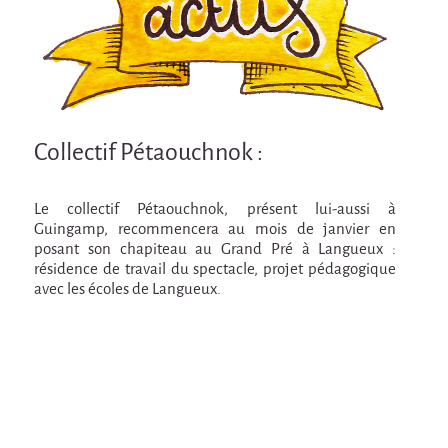
Attraction Capillaire
BLANC
Courbatures
Courbatures
Collectif Pétaouchnok :
La Brise de la Pastille
L'âne & la carotte
Le collectif Pétaouchnok, présent lui-aussi à
Les maîtres du désordre
Guingamp, recommencera au mois de janvier en
posant son chapiteau au Grand Pré à Langueux :
L'essaim - Projet participatif autour de la
résidence de travail du spectacle, projet pédagogique
Brise de la Pastille
avec les écoles de Langueux.
Mad in Finland
Préviens les autres
Sans-culotte
Sans-Culotte