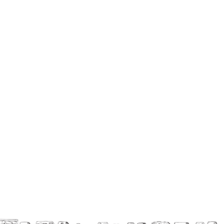
En création
Espèce d'idiot
Il va pleuvoir
Il va pleuvoir
HIKI
HIKI
Mordicus (titre provisoire)
MORDICUS (titre provisoire)
En souvenir
Risque ZérO
BOI
Capilotractées