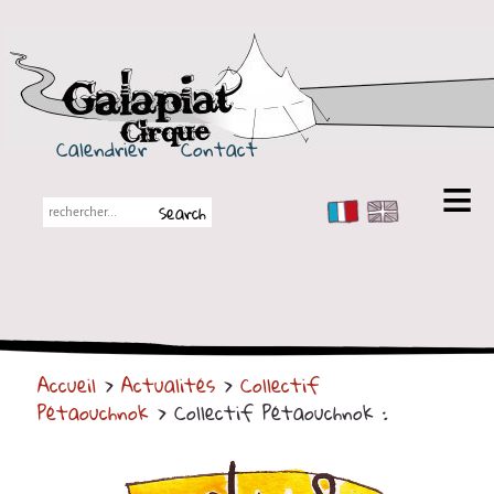
Galapiat Cirque
Calendrier
Contact
FR
EN
Galapiat Cirque
Petite histoire
Les Chapiteaux
Accueil
>
Actualités
>
Collectif
Partenaires
Pétaouchnok
> Collectif Pétaouchnok :
Spectacles
En tournée