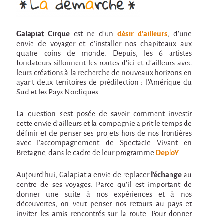
Attraction Capillaire
BLANC
Galapiat Cirque
est né d'un
désir d'ailleurs
, d'une
Courbatures
envie de voyager et d'installer nos chapiteaux aux
quatre coins de monde. Depuis, les 6 artistes
Courbatures
fondateurs sillonnent les routes d'ici et d'ailleurs avec
leurs créations à la recherche de nouveaux horizons en
La Brise de la Pastille
ayant deux territoires de prédilection : l'Amérique du
L'âne & la carotte
Sud et les Pays Nordiques.
Les maîtres du désordre
La question s'est posée de savoir comment investir
cette envie d'ailleurs et la compagnie a prit le temps de
L'essaim - Projet participatif autour de la
définir et de penser ses projets hors de nos frontières
Brise de la Pastille
avec l'accompagnement de Spectacle Vivant en
Mad in Finland
Bretagne, dans le cadre de leur programme
DeploY
.
Préviens les autres
Aujourd'hui, Galapiat a envie de replacer
l'échange
au
centre de ses voyages. Parce qu'il est important de
Sans-culotte
donner une suite à nos expériences et à nos
découvertes, on veut penser nos retours au pays et
Sans-Culotte
inviter les amis rencontrés sur la route. Pour donner