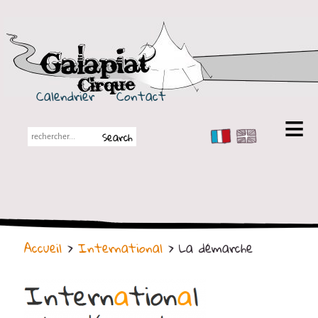
Galapiat Cirque
Calendrier
Contact
FR
EN
Galapiat Cirque
Petite histoire
Les Chapiteaux
Accueil
>
International
> La démarche
Partenaires
Spectacles
En tournée