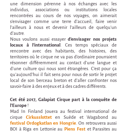
En création
une dimension pérenne à nos échanges avec les
individus, associations ou institutions locales
Espèce d'idiot
rencontrées au cours de nos voyages, on aimerait
s'envisager comme une terre d'accueil, faire venir
Il va pleuvoir
l'ailleurs à nous et devenir l'ailleurs de quelqu'un
d'autre.
Il va pleuvoir
Nous voulons aussi essayer
d'envisager nos projets
locaux à l'international
. Ces temps spéciaux de
HIKI
rencontre avec des habitants, des histoires, des
HIKI
territoires où le cirque ne va pas d'ordinaire pourraient
résonner différemment au contact d'une langue et
Mordicus (titre provisoire)
d'une culture qui nous sont étrangères. C'est pour ça
qu'aujourd'hui il fait sens pour nous de sortir le projet
MORDICUS (titre provisoire)
local de son berceau breton et d'aller confronter nos
savoir-faire à des enjeux et à des cadres différents.
En souvenir
Risque ZérO
Cet été 2017, Galapiat Cirque part à la conquête de
l'Europe
!
BOI
Mad In Finland jouera au festival international de
cirque
Cirkusslottet
en Suède et Wagabond au
Capilotractées
festival Ordogkatlan en Hongrie
. On retrouvera aussi
BOI à Riga en Lettonie au
Piens Fest
et Parasites au