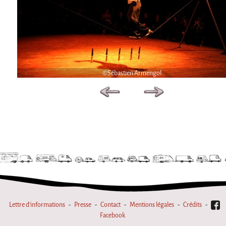
©Sébastien Armengol
Lettre d'informations
Presse
Contact
Mentions légales
Crédits
Facebook