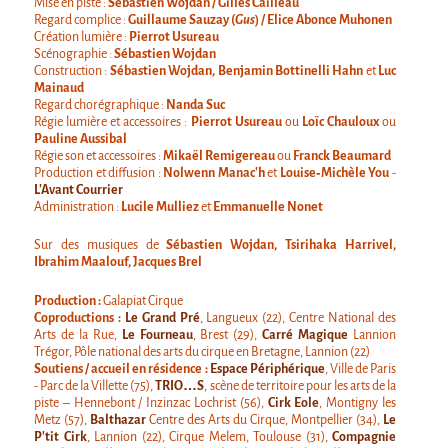
Mise en piste :
Sébastien Wojdan / Gilles Cailleau
Cirque & Mer
Regard complice :
Guillaume Sauzay (
Gus
) / Elice Abonce Muhonen
Création lumière :
Pierrot Usureau
C'est quoi ?!
Scénographie :
Sébastien Wojdan
Construction :
Sébastien Wojdan, Benjamin Bottinelli Hahn
et
Luc
Cirque & Mer 2017 - Le Petit
Mainaud
Regard chorégraphique :
Nanda Suc
Editions précédentes
Régie lumière et accessoires :
Pierrot Usureau
ou
Loïc Chauloux
ou
Pauline Aussibal
Tant qu'il y aura des mouettes
Régie son et accessoires :
Mikaël Remigereau
ou
Franck Beaumard
Production et diffusion :
Nolwenn Manac’h
et
Louise‐Michèle You
-
L'Avant Courrier
C'est quoi ?
Administration :
Lucile Mulliez
et
Emmanuelle Nonet
Editions précédentes
Sur des musiques de
Sébastien Wojdan, Tsirihaka Harrivel,
International
Ibrahim Maalouf, Jacques Brel
La démarche
Production :
Galapiat Cirque
Coproductions :
Le Grand Pré
, Langueux (22), Centre National des
MOST - Un pont entre la Warmie-Mazurie et
Arts de la Rue,
Le Fourneau
, Brest (29),
Carré Magique
Lannion
la Bretagne
Trégor, Pôle national des arts du cirque en Bretagne, Lannion (22)
Soutiens / accueil en résidence :
Espace Périphérique
, Ville de Paris
MAD OBJECTIF FINLANDE
- Parc de la Villette (75),
TRIO…S
, scène de territoire pour les arts de la
piste – Hennebont / Inzinzac Lochrist (56),
Cirk Eole
, Montigny les
JULY 2022 >> 10th Anniversary tour
Metz (57),
Balthazar
Centre des Arts du Cirque, Montpellier (34),
Le
P’tit Cirk
, Lannion (22), Cirque Melem, Toulouse (31),
Compagnie