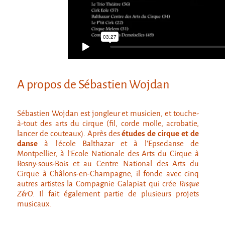
Marathon
C'est quand qu'on va où !?
Roue de la Mort
Sur le Chemin de la Route
L'herbe tendre
A propos de Sébastien Wojdan
La F.R.A.P.
Wagabond
Sébastien Wojdan est jongleur et musicien, et touche-
à-tout des arts du cirque (fil, corde molle, acrobatie,
Château Descartes
lancer de couteaux). Après des
études de cirque et de
Parasites
danse
à l’école Balthazar et à l’Epsedanse de
Montpellier, à l’Ecole Nationale des Arts du Cirque à
En Bretagne
Rosny-sous-Bois et au Centre National des Arts du
La démarche
Cirque à Châlons-en-Champagne, il fonde avec cinq
autres artistes la Compagnie Galapiat qui crée
Risque
Les projets contextuels
ZérO
. Il fait également partie de plusieurs projets
musicaux.
Générations Cirque