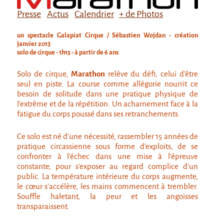
Attraction Capillaire
Presse
Actus
Calendrier
+ de Photos
BLANC
un spectacle Galapiat Cirque / Sébastien Wojdan - création
Courbatures
janvier 2013
solo de cirque - 1h15 - à partir de 6 ans
Courbatures
Solo de cirque,
Marathon
relève du défi, celui d’être
La Brise de la Pastille
seul en piste. La course comme allégorie nourrit ce
besoin de solitude dans une pratique physique de
L'âne & la carotte
l’extrême et de la répétition. Un acharnement face à la
Les maîtres du désordre
fatigue du corps poussé dans ses retranchements.
L'essaim - Projet participatif autour de la
Ce solo est né d’une nécessité, rassembler 15 années de
Brise de la Pastille
pratique circassienne sous forme d’exploits, de se
confronter à l’échec dans une mise à l’épreuve
Mad in Finland
constante, pour s’exposer au regard complice d’un
Préviens les autres
public. La température intérieure du corps augmente,
le cœur s'accélère, les mains commencent à trembler.
Sans-culotte
Souffle haletant, la peur et les angoisses
transparaissent.
Sans-Culotte