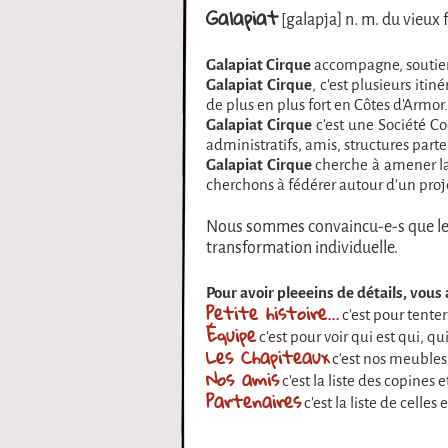
Galapiat
[galapja] n. m. du vieux 
i
r
Galapiat Cirque
accompagne, soutient
Galapiat Cirque
, c'est plusieurs iti
de plus en plus fort en Côtes d'Armor.
q
Galapiat Cirque
c'est une Société Co
administratifs, amis, structures parten
u
Galapiat Cirque
cherche à amener la 
cherchons à fédérer autour d'un projet
e
Nous sommes convaincu-e-s que le c
transformation individuelle.
Pour avoir pleeeins de détails, vous a
Petite histoire...
c'est pour tente
Équipe
c'est pour voir qui est qui, qui
Les Chapiteaux
c'est nos meubles 
Nos amis
c'est la liste des copines 
Partenaires
c'est la liste de celles