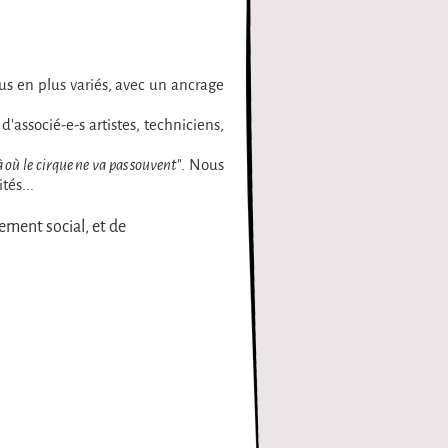
plus en plus variés, avec un ancrage
'associé-e-s artistes, techniciens,
là où le cirque ne va pas souvent
". Nous
tés...
ement social, et de