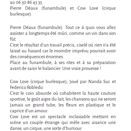
au 06 30 86 43 35
En création
Pierre Déaux (funambule) et Cow Love (cirque
Espèce d'idiot
burlesque)
Il va pleuvoir
Pierre Déaux (funambule). Tout ce à quoi vous allez
assister a longtemps été mûri, comme un vin dans son
Il va pleuvoir
fût.
C'est le résultat d'un travail précis, ciselé où rien n'a été
HIKI
laissé au hasard car le moindre imprévu pourrait avoir
HIKI
des conséquences énormes.
Place au funambule, à ses rites et à sa préparation
Mordicus (titre provisoire)
avant de saisir le balancier. Une vraie prouesse !
MORDICUS (titre provisoire)
Cow Love (cirque burlesque), joué par Nanda Suc et
En souvenir
Federico Robledo.
C’est le coin absurde où cohabitent la haute couture
Risque ZérO
sportive, le goût aigre du lait, les chansons qui ne seront
jamais un grand tube, les fleurs en plastique et le
BOI
caprice d'un amour.
Cow Love est un spectacle inclassable mettant en
Capilotractées
scène un couple étrange qui mêle avec aisance une
danse, un cirque, une sorte d'humour.