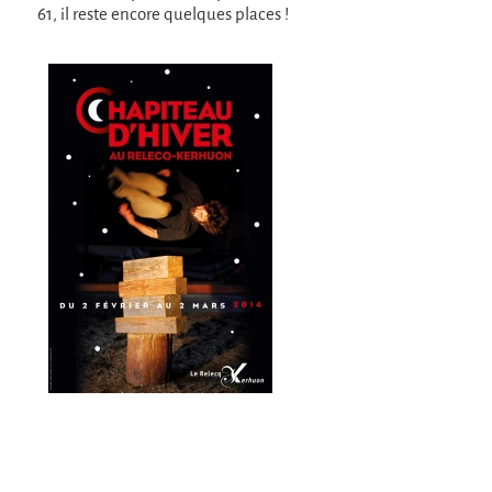
La Première Fois
61, il reste encore quelques places !
Chapiteaux d'hiver au Relecq Kerhuon
Ville Debout
Dédoublez-moi
Les projets itinérants
Tournée à Vélo
9 km²
Collectif Pétaouchnok
Événements
Popcorn
Popcorn 2026
Popcorn - Edition 2024
Edition 2022