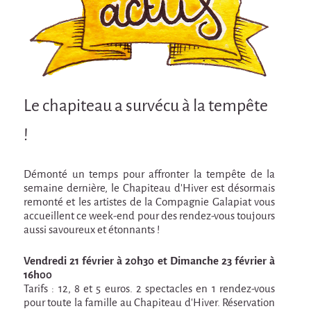
Attraction Capillaire
BLANC
Courbatures
Courbatures
Le chapiteau a survécu à la tempête
La Brise de la Pastille
!
L'âne & la carotte
Les maîtres du désordre
Démonté un temps pour affronter la tempête de la
L'essaim - Projet participatif autour de la
semaine dernière, le Chapiteau d’Hiver est désormais
Brise de la Pastille
remonté et les artistes de la Compagnie Galapiat vous
accueillent ce week-end pour des rendez-vous toujours
Mad in Finland
aussi savoureux et étonnants !
Préviens les autres
Vendredi 21 février à 20h30 et Dimanche 23 février à
Sans-culotte
16h00
Tarifs : 12, 8 et 5 euros. 2 spectacles en 1 rendez-vous
Sans-Culotte
pour toute la famille au Chapiteau d’Hiver. Réservation