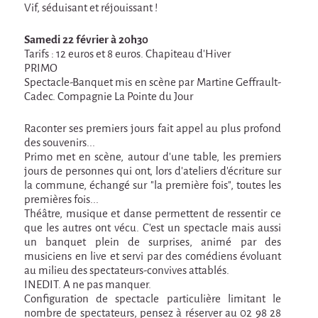
Marathon
Vif, séduisant et réjouissant !
C'est quand qu'on va où !?
Samedi 22 février à 20h30
Roue de la Mort
Tarifs : 12 euros et 8 euros. Chapiteau d’Hiver
PRIMO
Sur le Chemin de la Route
Spectacle-Banquet mis en scène par Martine Geffrault-
Cadec. Compagnie La Pointe du Jour
L'herbe tendre
La F.R.A.P.
Raconter ses premiers jours fait appel au plus profond
des souvenirs...
Wagabond
Primo met en scène, autour d'une table, les premiers
jours de personnes qui ont, lors d'ateliers d'écriture sur
Château Descartes
la commune, échangé sur "la première fois", toutes les
premières fois...
Parasites
Théâtre, musique et danse permettent de ressentir ce
En Bretagne
que les autres ont vécu. C'est un spectacle mais aussi
un banquet plein de surprises, animé par des
La démarche
musiciens en live et servi par des comédiens évoluant
Les projets contextuels
au milieu des spectateurs-convives attablés.
INEDIT. A ne pas manquer.
Générations Cirque
Configuration de spectacle particulière limitant le
nombre de spectateurs, pensez à réserver au 02 98 28