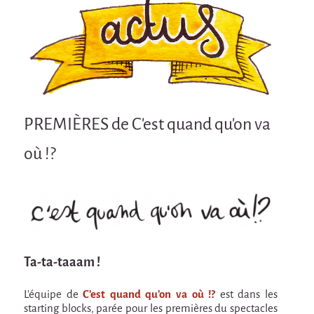
Attraction Capillaire
BLANC
Courbatures
Courbatures
La Brise de la Pastille
PREMIÈRES de C'est quand qu'on va
L'âne & la carotte
où !?
Les maîtres du désordre
L'essaim - Projet participatif autour de la
Brise de la Pastille
Mad in Finland
Préviens les autres
Ta-ta-taaam !
Sans-culotte
L'équipe de
C'est quand qu'on va où !?
est dans les
Sans-Culotte
starting blocks, parée pour les premières du spectacles