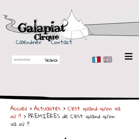
Galapiat Cirque
Calendrier
Contact
FR
EN
Galapiat Cirque
Petite histoire
Les Chapiteaux
Accueil
>
Actualités
>
C'est quand qu'on va
Partenaires
où !?
> PREMIÈRES de C'est quand qu'on
Spectacles
va où !?
En tournée