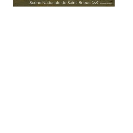
Marathon
C'est quand qu'on va où !?
Roue de la Mort
Sur le Chemin de la Route
L'herbe tendre
La F.R.A.P.
Wagabond
Château Descartes
Parasites
En Bretagne
La démarche
Les projets contextuels
Générations Cirque