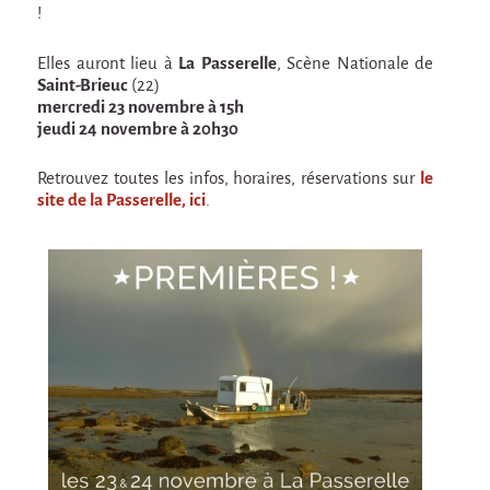
En création
!
Espèce d'idiot
Elles auront lieu à
La Passerelle
, Scène Nationale de
Saint-Brieuc
(22)
Il va pleuvoir
mercredi 23 novembre à 15h
jeudi 24 novembre à 20h30
Il va pleuvoir
HIKI
Retrouvez toutes les infos, horaires, réservations sur
le
site de la Passerelle, ici
.
HIKI
Mordicus (titre provisoire)
MORDICUS (titre provisoire)
En souvenir
Risque ZérO
BOI
Capilotractées