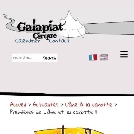
Galapiat Cirque
Calendrier
Contact
FR
EN
Galapiat Cirque
Petite histoire
Les Chapiteaux
Accueil
>
Actualités
>
L'âne & la carotte
>
Partenaires
Premières de L'âne et la carotte !!
Spectacles
En tournée