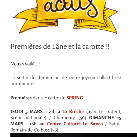
Attraction Capillaire
BLANC
Courbatures
Courbatures
Premières de L'âne et la carotte !!
La Brise de la Pastille
L'âne & la carotte
Nous y voilà... !
Les maîtres du désordre
La sortie du dernier né de notre joyeux collectif est
L'essaim - Projet participatif autour de la
imminente !
Brise de la Pastille
Mad in Finland
Premières
dans le cadre de
SPRING
Préviens les autres
JEUDI 5 MARS - 21h à
La Brèche
(avec Le Trident,
Scène nationale) / Cherbourg (50)
DIMANCHE 15
Sans-culotte
MARS - 16h au
Centre Culturel Le Siroco
/ Saint-
Sans-Culotte
Romain-de-Colbosc (76)