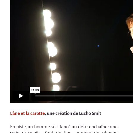
En création
Espèce d'idiot
Il va pleuvoir
Il va pleuvoir
HIKI
HIKI
Mordicus (titre provisoire)
MORDICUS (titre provisoire)
En souvenir
Risque ZérO
BOI
L'âne et la carotte
, une création de Lucho Smit
Capilotractées
En piste, un homme s'est lancé un défi : enchaîner une
série d'exploits. Saut du lion, numéro du phoque