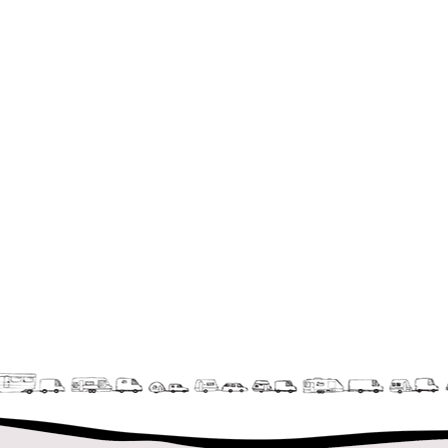
La Première Fois
Chapiteaux d'hiver au Relecq Kerhuon
Ville Debout
Dédoublez-moi
Les projets itinérants
Tournée à Vélo
9 km²
Collectif Pétaouchnok
Événements
Popcorn
Popcorn 2026
Popcorn - Edition 2024
Edition 2022