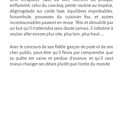
Marathon
enflammé, celui du cow-boy, petite routine au trapèze,
C'est quand qu'on va où !?
dégringolade sur corde lisse, équilibres improbables,
funambule, prouesses du cuisinier fou, et autres
Roue de la Mort
incontournables passent en revue. Têtu et obnubilé par
un but qu’il n’atteindra sans doute jamais, il s’obstine à
Sur le Chemin de la Route
vouloir aller encore plus vite, plus loin, plus haut…
L'herbe tendre
Avec le concours de son fidèle garçon de piste et de son
La F.R.A.P.
cher public, peut-être qu'il finira par comprendre que
sa quête est vaine et perdue d'avance, et qu’il vaut
Wagabond
mieux changer ses désirs plutôt que l’ordre du monde.
Château Descartes
Parasites
En Bretagne
La démarche
Les projets contextuels
Générations Cirque