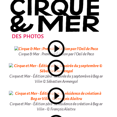
Attraction Capillaire
BLANC
Courbatures
Courbatures
La Brise de la Pastille
L'âne & la carotte
Cirque & Mer : Première Édition par l'Oeil de Paco
Les maîtres du désordre
L'essaim - Projet participatif autour de la
Brise de la Pastille
Cirque et Mer - Édition zéro : la soirée du 3 septembre à Beg ar
Vilin © Sébastien Armengol
Mad in Finland
Préviens les autres
Sans-culotte
Cirque et Mer - Édition zéro : la résidence de création à Beg ar
Vilin - © François Alaitru
Sans-Culotte