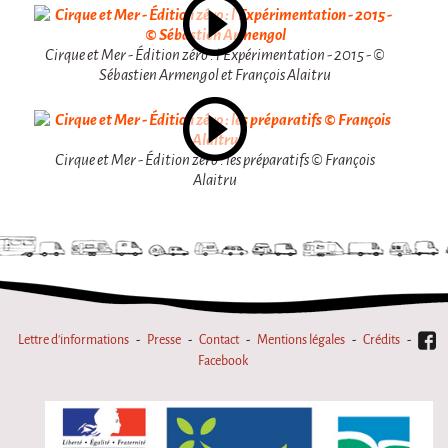
En création
Espèce d'idiot
Cirque et Mer - Édition zéro : l'Expérimentation - 2015 - ©
Sébastien Armengol et François Alaitru
Il va pleuvoir
Il va pleuvoir
HIKI
Cirque et Mer - Édition zéro : les préparatifs © François
Alaitru
HIKI
Mordicus (titre provisoire)
MORDICUS (titre provisoire)
En souvenir
Risque ZérO
Lettre d'informations
Presse
Contact
Mentions légales
Crédits
Facebook
BOI
Capilotractées