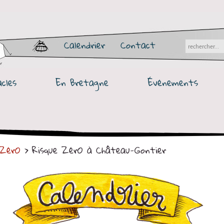
Calendrier
Contact
cles
En Bretagne
Événements
 ZérO
> Risque ZérO à Château-Gontier