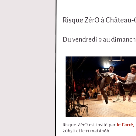
i
Risque ZérO à Château-
r
q
Du vendredi 9 au dimanche
u
e
Risque ZérO est invité par
le Carré,
20h30 et le 11 mai à 16h.