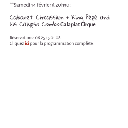
En création
**Samedi 14 février à 20h30 :
Espèce d'idiot
Cabaret Circassien + King Pépé and
his Calypso Combo
Il va pleuvoir
Galapiat Cirque
Il va pleuvoir
Réservations: 06 25 15 01 08
Cliquez
ici
pour la programmation complète.
HIKI
HIKI
Mordicus (titre provisoire)
MORDICUS (titre provisoire)
En souvenir
Risque ZérO
BOI
Capilotractées