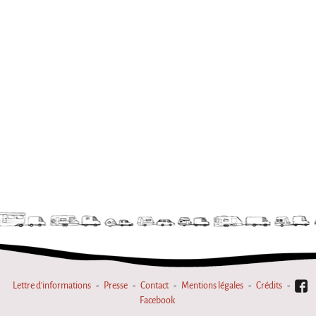
Marathon
C'est quand qu'on va où !?
Roue de la Mort
Sur le Chemin de la Route
L'herbe tendre
La F.R.A.P.
Wagabond
Château Descartes
Parasites
En Bretagne
La démarche
Les projets contextuels
Lettre d'informations
Presse
Contact
Mentions légales
Crédits
Générations Cirque
Facebook