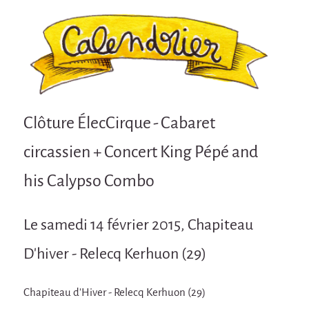
Attraction Capillaire
BLANC
Courbatures
Courbatures
La Brise de la Pastille
Clôture ÉlecCirque - Cabaret
L'âne & la carotte
circassien + Concert King Pépé and
Les maîtres du désordre
his Calypso Combo
L'essaim - Projet participatif autour de la
Brise de la Pastille
Mad in Finland
Le samedi 14 février 2015, Chapiteau
Préviens les autres
D'hiver - Relecq Kerhuon (29)
Sans-culotte
Sans-Culotte
Chapiteau d'Hiver - Relecq Kerhuon (29)