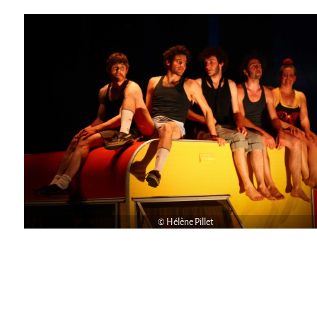
La Première Fois
Chapiteaux d'hiver au Relecq Kerhuon
Ville Debout
Dédoublez-moi
Les projets itinérants
Tournée à Vélo
9 km²
Collectif Pétaouchnok
Événements
© Hélène Pillet
Popcorn
Popcorn 2026
Popcorn - Edition 2024
Edition 2022