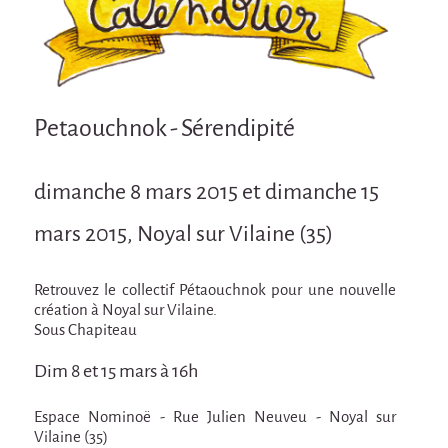
Attraction Capillaire
BLANC
Courbatures
Courbatures
Petaouchnok - Sérendipité
La Brise de la Pastille
dimanche 8 mars 2015 et dimanche 15
L'âne & la carotte
Les maîtres du désordre
mars 2015, Noyal sur Vilaine (35)
L'essaim - Projet participatif autour de la
Brise de la Pastille
Retrouvez le collectif Pétaouchnok pour une nouvelle
création à Noyal sur Vilaine.
Mad in Finland
Sous Chapiteau
Préviens les autres
Dim 8 et 15 mars à 16h
Sans-culotte
Espace Nominoë - Rue Julien Neuveu - Noyal sur
Sans-Culotte
Vilaine (35)