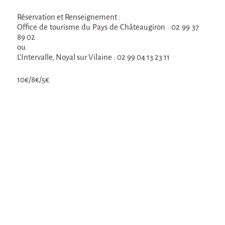
En création
Réservation et Renseignement :
Espèce d'idiot
Office de tourisme du Pays de Châteaugiron : 02 99 37
89 02
Il va pleuvoir
ou
L'Intervalle, Noyal sur Vilaine : 02 99 04 13 23 11
Il va pleuvoir
HIKI
10€/8€/5€
HIKI
Mordicus (titre provisoire)
MORDICUS (titre provisoire)
En souvenir
Risque ZérO
BOI
Capilotractées