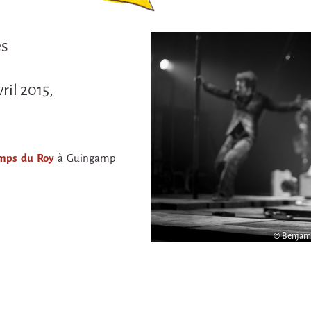
es
ril 2015,
amps du Roy
à Guingamp
© Benjam