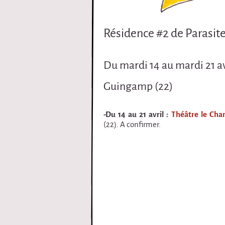
i
Résidence #2 de Parasit
r
q
Du mardi 14 au mardi 21 av
u
Guingamp (22)
e
-Du 14 au 21 avril :
Théâtre le Ch
(22). A confirmer.