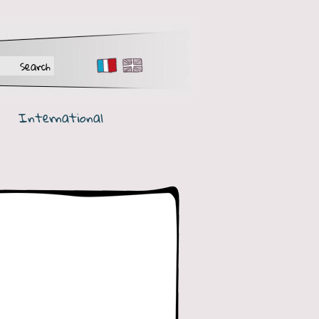
FR
EN
International