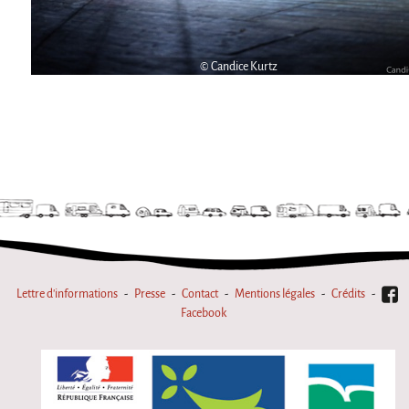
La Première Fois
Chapiteaux d'hiver au Relecq Kerhuon
© Candice Kurtz
Ville Debout
Dédoublez-moi
Les projets itinérants
Tournée à Vélo
9 km²
Collectif Pétaouchnok
Événements
Popcorn
Lettre d'informations
Presse
Contact
Mentions légales
Crédits
Facebook
Popcorn 2026
Popcorn - Edition 2024
Edition 2022