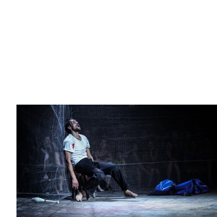
Marathon
C'est quand qu'on va où !?
Roue de la Mort
Sur le Chemin de la Route
L'herbe tendre
La F.R.A.P.
Wagabond
Château Descartes
Parasites
En Bretagne
La démarche
Les projets contextuels
Générations Cirque