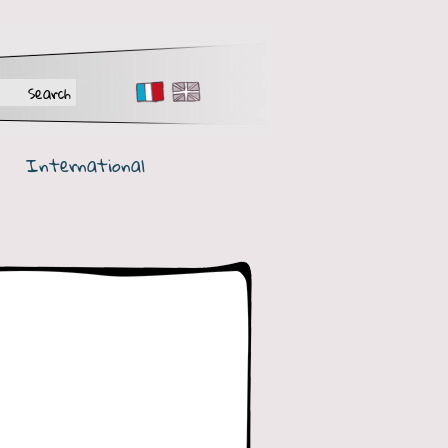
FR
EN
International