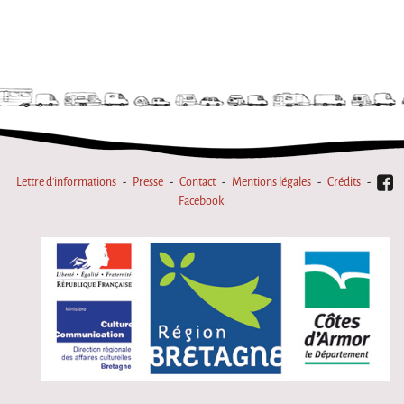
Marathon
C'est quand qu'on va où !?
Roue de la Mort
Sur le Chemin de la Route
L'herbe tendre
La F.R.A.P.
Lettre d'informations
Presse
Contact
Mentions légales
Crédits
Wagabond
Facebook
Château Descartes
Parasites
En Bretagne
La démarche
Les projets contextuels
Générations Cirque