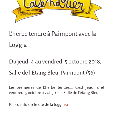
Attraction Capillaire
BLANC
Courbatures
Courbatures
L'herbe tendre à Paimpont avec la
La Brise de la Pastille
Loggia
L'âne & la carotte
Les maîtres du désordre
Du jeudi 4 au vendredi 5 octobre 2018,
L'essaim - Projet participatif autour de la
Salle de l'Etang Bleu, Paimpont (56)
Brise de la Pastille
Mad in Finland
Les premières de L'herbe tendre.... C'est jeudi 4 et
Préviens les autres
vendredi 5 octobre à 20h30 à la Salle de L'étang Bleu.
Sans-culotte
Plus d'info sur le site de la loggi,
ici
.
Sans-Culotte