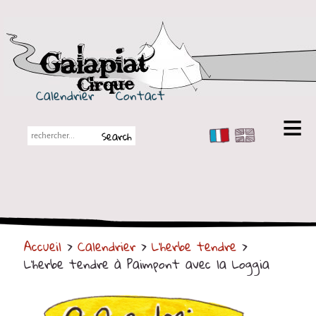
Galapiat Cirque
Calendrier
Contact
FR
EN
Galapiat Cirque
Petite histoire
Les Chapiteaux
Accueil
>
Calendrier
>
L'herbe tendre
>
Partenaires
L'herbe tendre à Paimpont avec la Loggia
Spectacles
En tournée