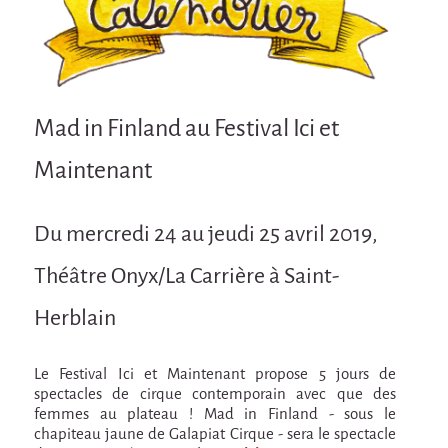
Attraction Capillaire
BLANC
Courbatures
Courbatures
Mad in Finland au Festival Ici et
La Brise de la Pastille
Maintenant
L'âne & la carotte
Les maîtres du désordre
Du mercredi 24 au jeudi 25 avril 2019,
L'essaim - Projet participatif autour de la
Théâtre Onyx/La Carrière à Saint-
Brise de la Pastille
Herblain
Mad in Finland
Préviens les autres
Le Festival Ici et Maintenant propose 5 jours de
Sans-culotte
spectacles de cirque contemporain avec que des
femmes au plateau ! Mad in Finland - sous le
Sans-Culotte
chapiteau jaune de Galapiat Cirque - sera le spectacle