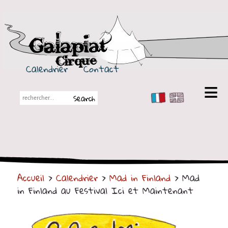
Galapiat Cirque
Calendrier
Contact
FR
EN
Galapiat Cirque
Petite histoire
Les Chapiteaux
Accueil
>
Calendrier
>
Mad in Finland
> Mad
Partenaires
in Finland au Festival Ici et Maintenant
Spectacles
En tournée