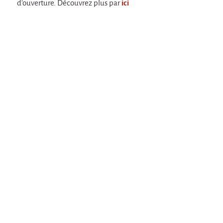
d'ouverture. Découvrez plus par
ici
En création
Espèce d'idiot
Il va pleuvoir
Il va pleuvoir
HIKI
HIKI
Mordicus (titre provisoire)
MORDICUS (titre provisoire)
En souvenir
Risque ZérO
BOI
Capilotractées