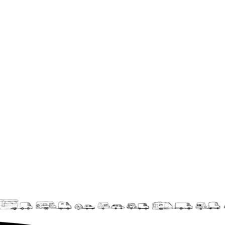
En création
Espèce d'idiot
Il va pleuvoir
Il va pleuvoir
HIKI
HIKI
Mordicus (titre provisoire)
MORDICUS (titre provisoire)
En souvenir
Risque ZérO
BOI
Capilotractées