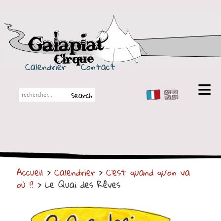
Galapiat Cirque
Calendrier
Contact
FR
EN
Galapiat Cirque
Petite histoire
Les Chapiteaux
Accueil
>
Calendrier
>
C'est quand qu'on va
Partenaires
où !?
> Le Quai des Rêves
Spectacles
En tournée