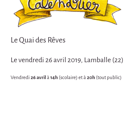
Attraction Capillaire
BLANC
Courbatures
Courbatures
Le Quai des Rêves
La Brise de la Pastille
Le vendredi 26 avril 2019, Lamballe (22)
L'âne & la carotte
Les maîtres du désordre
Vendredi
26 avril
à
14h
(scolaire) et à
20h
(tout public)
L'essaim - Projet participatif autour de la
Brise de la Pastille
Mad in Finland
Préviens les autres
Sans-culotte
Sans-Culotte