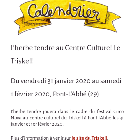
Attraction Capillaire
BLANC
Courbatures
Courbatures
L'herbe tendre au Centre Culturel Le
La Brise de la Pastille
Triskell
L'âne & la carotte
Les maîtres du désordre
Du vendredi 31 janvier 2020 au samedi
L'essaim - Projet participatif autour de la
Brise de la Pastille
1 février 2020, Pont-L'Abbé (29)
Mad in Finland
Préviens les autres
L'herbe tendre jouera dans le cadre du festival Circo
Nova au centre culturel du Triskell à Pont l'Abbé les 31
Sans-culotte
janvier et 1er février 2020.
Sans-Culotte
Plus d'information à venir sur
le site du Triskell
.