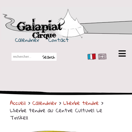
Galapiat Cirque
Calendrier
Contact
FR
EN
Galapiat Cirque
Petite histoire
Les Chapiteaux
Accueil
>
Calendrier
>
L'herbe tendre
>
Partenaires
L'herbe tendre au Centre Culturel Le
Spectacles
Triskell
En tournée