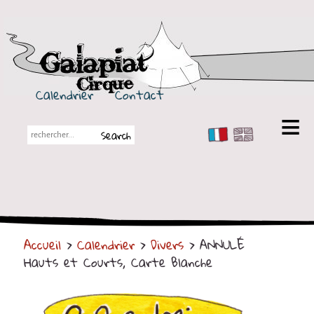
Galapiat Cirque
Calendrier
Contact
FR
EN
Galapiat Cirque
Petite histoire
Les Chapiteaux
Accueil
>
Calendrier
>
Divers
> ANNULÉ
Partenaires
Hauts et Courts, Carte Blanche
Spectacles
En tournée