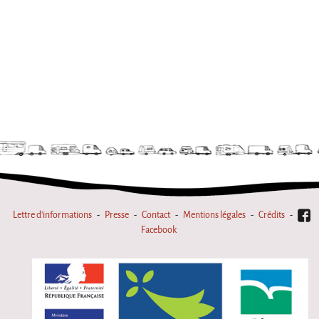
Marathon
C'est quand qu'on va où !?
Roue de la Mort
Sur le Chemin de la Route
L'herbe tendre
La F.R.A.P.
Wagabond
Château Descartes
Parasites
Lettre d'informations
Presse
Contact
Mentions légales
Crédits
En Bretagne
Facebook
La démarche
Les projets contextuels
Générations Cirque