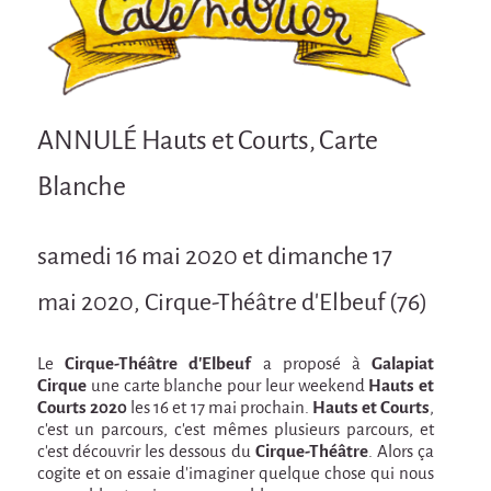
Attraction Capillaire
BLANC
Courbatures
Courbatures
ANNULÉ Hauts et Courts, Carte
La Brise de la Pastille
Blanche
L'âne & la carotte
Les maîtres du désordre
samedi 16 mai 2020 et dimanche 17
L'essaim - Projet participatif autour de la
mai 2020, Cirque-Théâtre d'Elbeuf (76)
Brise de la Pastille
Mad in Finland
Le
Cirque-Théâtre d’Elbeuf
a proposé à
Galapiat
Préviens les autres
Cirque
une carte blanche pour leur weekend
Hauts et
Courts 2020
les 16 et 17 mai prochain.
Hauts et Courts
,
Sans-culotte
c’est un parcours, c’est mêmes plusieurs parcours, et
c’est découvrir les dessous du
Cirque-Théâtre
. Alors ça
Sans-Culotte
cogite et on essaie d’imaginer quelque chose qui nous