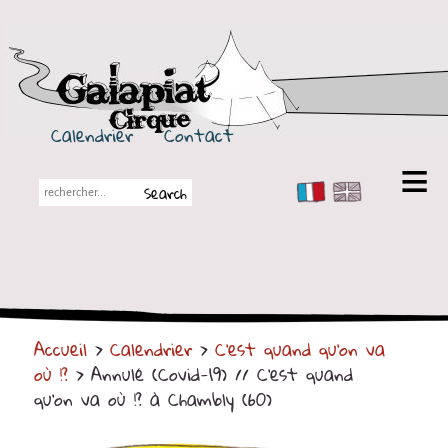
Galapiat Cirque
Calendrier
Contact
FR
EN
Galapiat Cirque
Petite histoire
Les Chapiteaux
Accueil
>
Calendrier
>
C'est quand qu'on va
Partenaires
où !?
> Annulé (Covid-19) // C'est quand
Spectacles
qu'on va où !? à Chambly (60)
En tournée