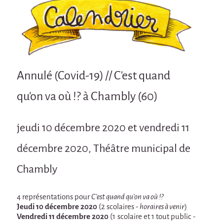
Attraction Capillaire
BLANC
Courbatures
Courbatures
Annulé (Covid-19) // C'est quand
La Brise de la Pastille
qu'on va où !? à Chambly (60)
L'âne & la carotte
Les maîtres du désordre
jeudi 10 décembre 2020 et vendredi 11
L'essaim - Projet participatif autour de la
Brise de la Pastille
décembre 2020, Théâtre municipal de
Mad in Finland
Chambly
Préviens les autres
Sans-culotte
4 représentations pour
C'est quand qu'on va où !?
Jeudi 10 décembre 2020
(2 scolaires -
horaires à venir
)
Sans-Culotte
Vendredi 11 décembre 2020
(1 scolaire et 1 tout public -