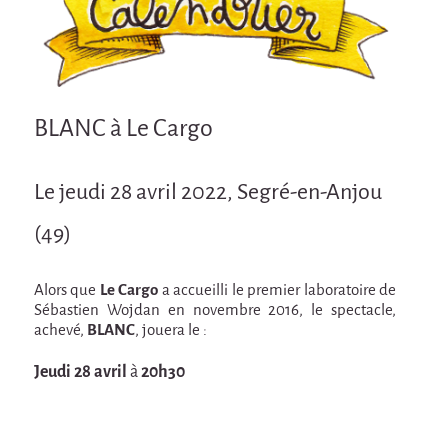
Attraction Capillaire
BLANC
Courbatures
Courbatures
BLANC à Le Cargo
La Brise de la Pastille
Le jeudi 28 avril 2022, Segré-en-Anjou
L'âne & la carotte
Les maîtres du désordre
(49)
L'essaim - Projet participatif autour de la
Brise de la Pastille
Alors que
Le Cargo
a accueilli le premier laboratoire de
Sébastien Wojdan en novembre 2016, le spectacle,
Mad in Finland
achevé,
BLANC
, jouera le :
Préviens les autres
Jeudi 28 avril
à
20h30
Sans-culotte
Sans-Culotte