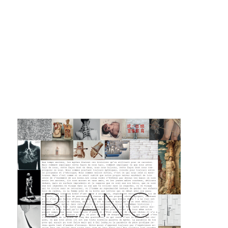
Marathon
C'est quand qu'on va où !?
Roue de la Mort
Sur le Chemin de la Route
L'herbe tendre
La F.R.A.P.
Wagabond
Château Descartes
Parasites
En Bretagne
La démarche
Les projets contextuels
Générations Cirque