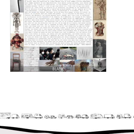
La Première Fois
Chapiteaux d'hiver au Relecq Kerhuon
Ville Debout
Dédoublez-moi
Les projets itinérants
Tournée à Vélo
9 km²
BLANC
Collectif Pétaouchnok
Événements
Popcorn
Popcorn 2026
Popcorn - Edition 2024
Edition 2022