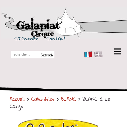
Galapiat Cirque
Calendrier
Contact
FR
EN
Galapiat Cirque
Petite histoire
Les Chapiteaux
Accueil
>
Calendrier
>
BLANC
> BLANC à Le
Partenaires
Cargo
Spectacles
En tournée