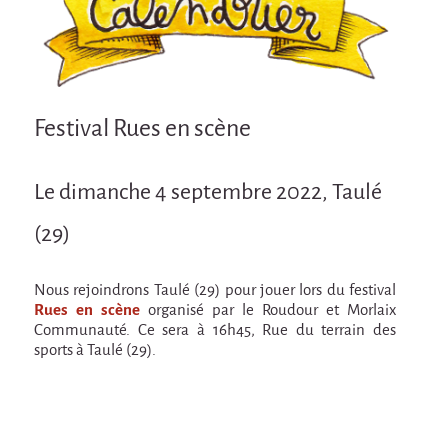
Attraction Capillaire
BLANC
Courbatures
Courbatures
Festival Rues en scène
La Brise de la Pastille
Le dimanche 4 septembre 2022, Taulé
L'âne & la carotte
Les maîtres du désordre
(29)
L'essaim - Projet participatif autour de la
Brise de la Pastille
Nous rejoindrons Taulé (29) pour jouer lors du festival
Rues en scène
organisé par le Roudour et Morlaix
Mad in Finland
Communauté. Ce sera à 16h45, Rue du terrain des
sports à Taulé (29).
Préviens les autres
Sans-culotte
Sans-Culotte