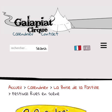
Galapiat Cirque
Calendrier
Contact
FR
EN
Galapiat Cirque
Petite histoire
Les Chapiteaux
Accueil
>
Calendrier
>
La Brise de la Pastille
Partenaires
> Festival Rues en scène
Spectacles
En tournée