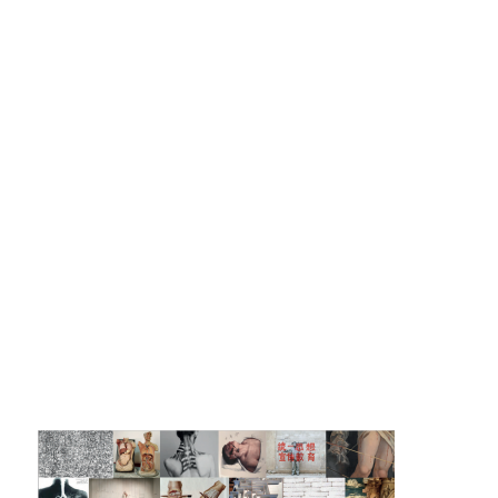
Marathon
C'est quand qu'on va où !?
Roue de la Mort
Sur le Chemin de la Route
L'herbe tendre
La F.R.A.P.
Wagabond
Château Descartes
Parasites
En Bretagne
La démarche
Les projets contextuels
Générations Cirque