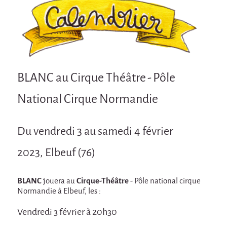
Attraction Capillaire
BLANC
Courbatures
Courbatures
BLANC au Cirque Théâtre - Pôle
La Brise de la Pastille
National Cirque Normandie
L'âne & la carotte
Les maîtres du désordre
Du vendredi 3 au samedi 4 février
L'essaim - Projet participatif autour de la
Brise de la Pastille
2023, Elbeuf (76)
Mad in Finland
Préviens les autres
BLANC
jouera au
Cirque-Théâtre
- Pôle national cirque
Normandie à Elbeuf, les :
Sans-culotte
Vendredi 3 février à 20h30
Sans-Culotte