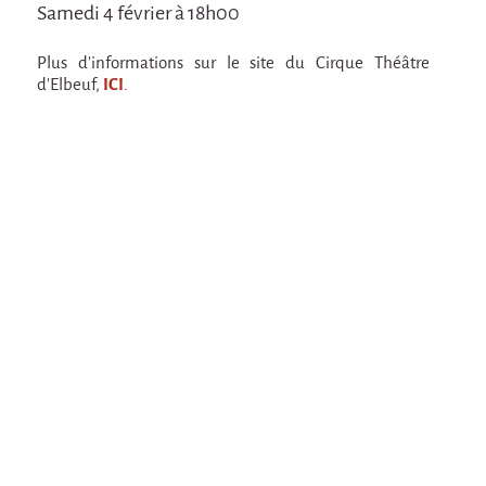
Samedi 4 février à 18h00
En création
Espèce d'idiot
Plus d'informations sur le site du Cirque Théâtre
d'Elbeuf,
ICI
.
Il va pleuvoir
Il va pleuvoir
HIKI
HIKI
Mordicus (titre provisoire)
MORDICUS (titre provisoire)
En souvenir
Risque ZérO
BOI
Capilotractées