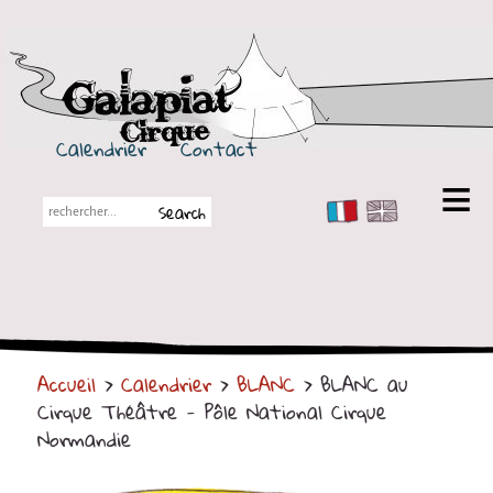
Galapiat Cirque
Calendrier
Contact
FR
EN
Galapiat Cirque
Petite histoire
Les Chapiteaux
Accueil
>
Calendrier
>
BLANC
> BLANC au
Partenaires
Cirque Théâtre - Pôle National Cirque
Spectacles
Normandie
En tournée