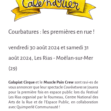
Attraction Capillaire
BLANC
Courbatures
Courbatures
Courbatures : les premières en rue !
La Brise de la Pastille
vendredi 30 août 2024 et samedi 31
L'âne & la carotte
Les maîtres du désordre
août 2024, Les Rias - Moëlan-sur-Mer
L'essaim - Projet participatif autour de la
(29)
Brise de la Pastille
Mad in Finland
Galapiat Cirque
et le
Muscle Pain Crew
sont ravi-es de
Préviens les autres
vous annoncer que leur spectacle
Courbatures
se jouera
pour la première fois en espace public lors du Festival
Sans-culotte
Les Rias organisé par le Fourneau, Centre National des
Arts de la Rue et de l'Espace Public, en collaboration
Sans-Culotte
avec Quimperlé Communauté !