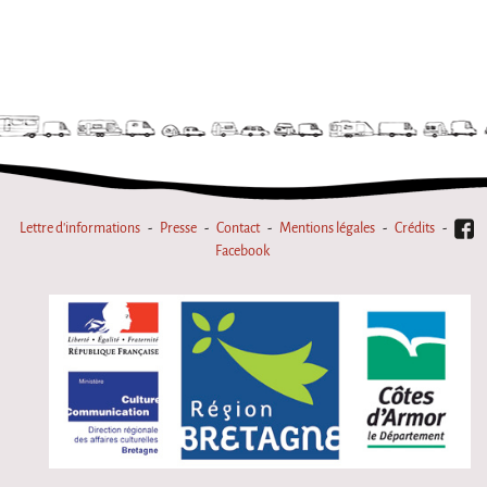
La Première Fois
Chapiteaux d'hiver au Relecq Kerhuon
Ville Debout
Dédoublez-moi
Les projets itinérants
Tournée à Vélo
Lettre d'informations
Presse
Contact
Mentions légales
Crédits
9 km²
Facebook
Collectif Pétaouchnok
Événements
Popcorn
Popcorn 2026
Popcorn - Edition 2024
Edition 2022