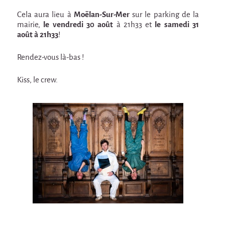
En création
Cela aura lieu à
Moëlan-Sur-Mer
sur le parking de la
Espèce d'idiot
mairie,
le vendredi 30 août
à 21h33 et
le samedi 31
août à 21h33
!
Il va pleuvoir
Rendez-vous là-bas !
Il va pleuvoir
HIKI
Kiss, le crew.
HIKI
Mordicus (titre provisoire)
MORDICUS (titre provisoire)
En souvenir
Risque ZérO
BOI
Capilotractées