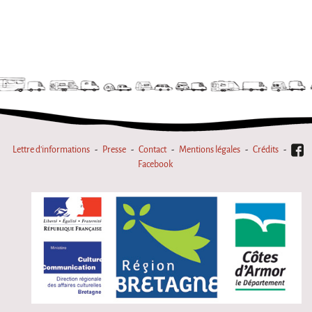
La Première Fois
Chapiteaux d'hiver au Relecq Kerhuon
Ville Debout
Dédoublez-moi
Les projets itinérants
Tournée à Vélo
Lettre d'informations
Presse
Contact
Mentions légales
Crédits
9 km²
Facebook
Collectif Pétaouchnok
Événements
Popcorn
Popcorn 2026
Popcorn - Edition 2024
Edition 2022