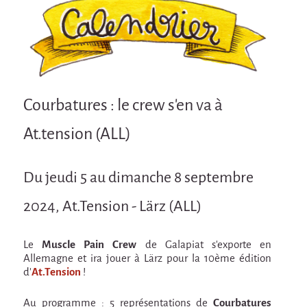
Attraction Capillaire
BLANC
Courbatures
Courbatures
Courbatures : le crew s'en va à
La Brise de la Pastille
At.tension (ALL)
L'âne & la carotte
Les maîtres du désordre
Du jeudi 5 au dimanche 8 septembre
L'essaim - Projet participatif autour de la
Brise de la Pastille
2024, At.Tension - Lärz (ALL)
Mad in Finland
Préviens les autres
Le
Muscle Pain Crew
de Galapiat s'exporte en
Allemagne et ira jouer à Lärz pour la 10ème édition
Sans-culotte
d'
At.Tension
!
Sans-Culotte
Au programme : 5 représentations de
Courbatures