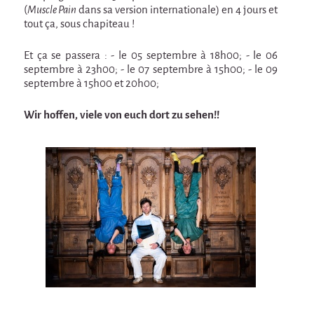
En création
(
Muscle Pain
dans sa version internationale) en 4 jours et
tout ça, sous chapiteau !
Espèce d'idiot
Et ça se passera : - le 05 septembre à 18h00; - le 06
Il va pleuvoir
septembre à 23h00; - le 07 septembre à 15h00; - le 09
Il va pleuvoir
septembre à 15h00 et 20h00;
HIKI
Wir hoffen, viele von euch dort zu sehen!!
HIKI
Mordicus (titre provisoire)
MORDICUS (titre provisoire)
En souvenir
Risque ZérO
BOI
Capilotractées