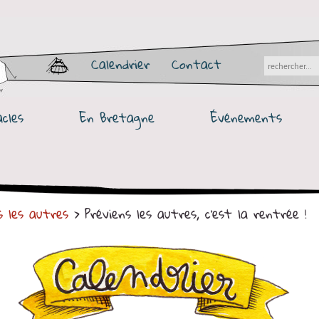
Calendrier
Contact
cles
En Bretagne
Événements
s les autres
> Préviens les autres, c'est la rentrée !