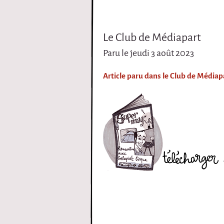
i
r
Le Club de Médiapart
Paru le jeudi 3 août 2023
q
u
Article paru dans le Club de Médiap
e