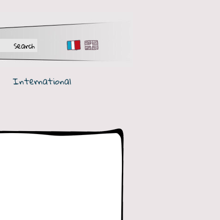
FR
EN
International