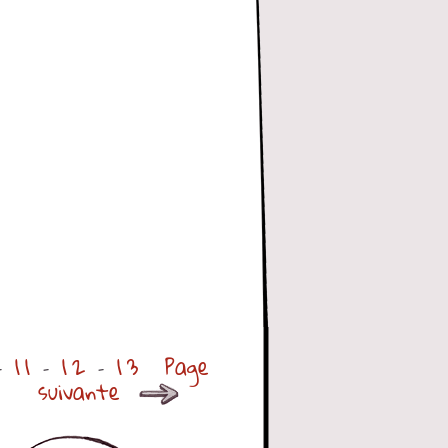
11
12
13
Page
suivante