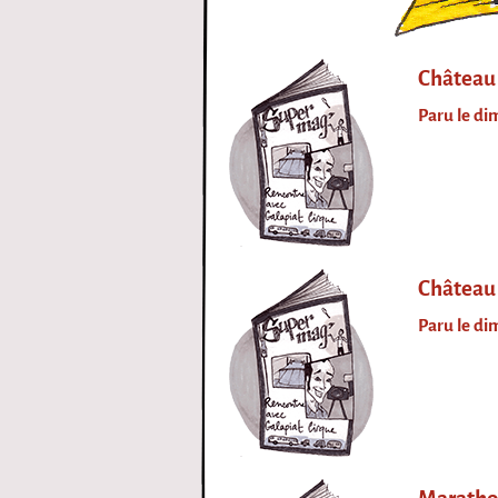
i
r
Château 
Paru le di
q
u
e
Château 
Paru le d