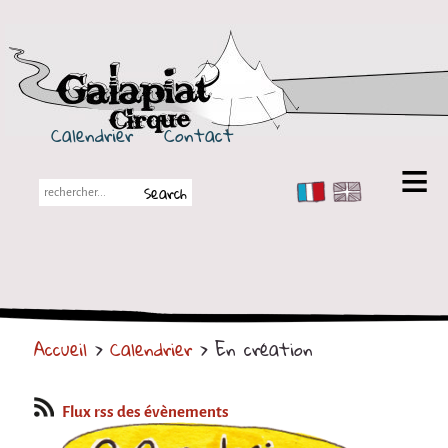
Galapiat Cirque
Calendrier
Contact
FR
EN
Galapiat Cirque
Petite histoire
Les Chapiteaux
Accueil
>
Calendrier
> En création
Partenaires
Spectacles
Flux rss des évènements
En tournée