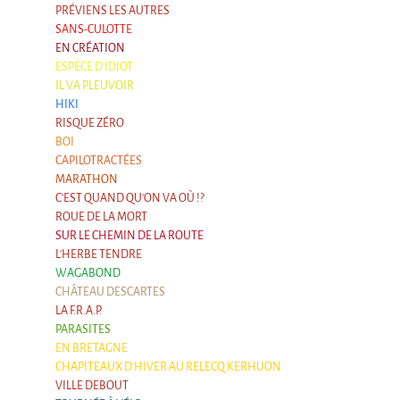
Marathon
PRÉVIENS LES AUTRES
C'est quand qu'on va où !?
SANS-CULOTTE
EN CRÉATION
Roue de la Mort
ESPÈCE D'IDIOT
IL VA PLEUVOIR
Sur le Chemin de la Route
HIKI
L'herbe tendre
RISQUE ZÉRO
BOI
La F.R.A.P.
CAPILOTRACTÉES
MARATHON
Wagabond
C'EST QUAND QU'ON VA OÙ !?
ROUE DE LA MORT
Château Descartes
SUR LE CHEMIN DE LA ROUTE
Parasites
L'HERBE TENDRE
WAGABOND
En Bretagne
CHÂTEAU DESCARTES
La démarche
LA F.R.A.P.
PARASITES
Les projets contextuels
EN BRETAGNE
CHAPITEAUX D'HIVER AU RELECQ KERHUON
Générations Cirque
VILLE DEBOUT