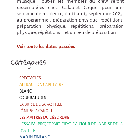
musique! Tout-es les membres du crew seront
En création
rassemblé-es chez Galapiat Cirque pour une
semaine de résidence, du 11 au 15 septembre 2023,
Espèce d'idiot
au programme : préparation physique, répétitions,
Il va pleuvoir
préparation physique, répétitions, préparation
physique, répétitions... et un peu de préparation ...
Il va pleuvoir
Voir toute les dates passées
HIKI
Catégories
HIKI
Mordicus (titre provisoire)
SPECTACLES
MORDICUS (titre provisoire)
ATTRACTION CAPILLAIRE
BLANC
En souvenir
COURBATURES
Risque ZérO
LA BRISE DE LA PASTILLE
L'ÂNE & LA CAROTTE
BOI
LES MAÎTRES DU DÉSORDRE
L'ESSAIM - PROJET PARTICIPATIF AUTOUR DE LA BRISE DE LA
Capilotractées
PASTILLE
MAD IN FINLAND