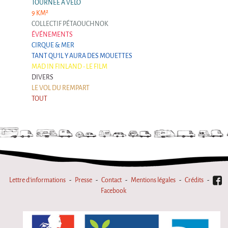
La Première Fois
TOURNÉE À VÉLO
9 KM²
Chapiteaux d'hiver au Relecq Kerhuon
COLLECTIF PÉTAOUCHNOK
ÉVÉNEMENTS
Ville Debout
CIRQUE & MER
TANT QU'IL Y AURA DES MOUETTES
Dédoublez-moi
MAD IN FINLAND - LE FILM
Les projets itinérants
DIVERS
LE VOL DU REMPART
Tournée à Vélo
TOUT
9 km²
Collectif Pétaouchnok
Événements
Popcorn
Popcorn 2026
Lettre d'informations
Presse
Contact
Mentions légales
Crédits
Facebook
Popcorn - Edition 2024
Edition 2022