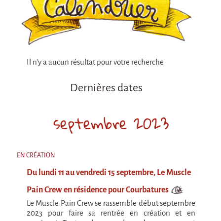
Attraction Capillaire
BLANC
Courbatures
Courbatures
Il n'y a aucun résultat pour votre recherche
La Brise de la Pastille
Dernières dates
L'âne & la carotte
Les maîtres du désordre
septembre 2023
L'essaim - Projet participatif autour de la
Brise de la Pastille
Mad in Finland
EN CRÉATION
Du lundi 11 au vendredi 15 septembre, Le Muscle
Préviens les autres
Pain Crew en résidence pour Courbatures
Sans-culotte
Le Muscle Pain Crew se rassemble début septembre
Sans-Culotte
2023 pour faire sa rentrée en création et en