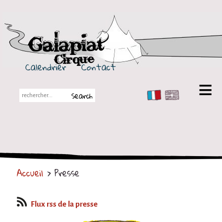
Galapiat Cirque
Calendrier
Contact
FR
EN
Galapiat Cirque
Petite histoire
Les Chapiteaux
Accueil
> Presse
Partenaires
Spectacles
Flux rss de la presse
En tournée