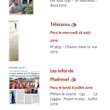
Les Rias (29) - Le Fourneau -
En création
Aout 2019
Espèce d'idiot
Il va pleuvoir
Télérama
Il va pleuvoir
Paru le mercredi 28 août
HIKI
2019
HIKI
N°3633 - Chalon dans la rue
2019
Mordicus (titre provisoire)
MORDICUS (titre provisoire)
Les infos de
En souvenir
Ploërmel
Risque ZérO
Paru le lundi 8 juillet 2019
BOI
Plélan-le-Grand (35) - La
Loggia - Projet in-situ - Juillet
Capilotractées
2019