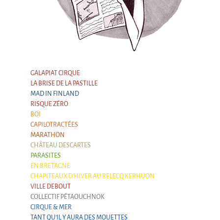
La Première Fois
Chapiteaux d'hiver au Relecq Kerhuon
Ville Debout
Dédoublez-moi
Les projets itinérants
GALAPIAT CIRQUE
LA BRISE DE LA PASTILLE
Tournée à Vélo
MAD IN FINLAND
RISQUE ZÉRO
9 km²
BOI
Collectif Pétaouchnok
CAPILOTRACTÉES
MARATHON
Événements
CHÂTEAU DESCARTES
Popcorn
PARASITES
EN BRETAGNE
Popcorn 2026
CHAPITEAUX D'HIVER AU RELECQ KERHUON
VILLE DEBOUT
Popcorn - Edition 2024
COLLECTIF PÉTAOUCHNOK
CIRQUE & MER
Edition 2022
TANT QU'IL Y AURA DES MOUETTES