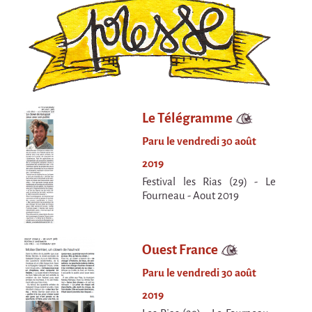
Attraction Capillaire
BLANC
Courbatures
Courbatures
La Brise de la Pastille
Le Télégramme
L'âne & la carotte
Paru le vendredi 30 août
Les maîtres du désordre
2019
Festival les Rias (29) - Le
L'essaim - Projet participatif autour de la
Brise de la Pastille
Fourneau - Aout 2019
Mad in Finland
Préviens les autres
Ouest France
Sans-culotte
Paru le vendredi 30 août
Sans-Culotte
2019