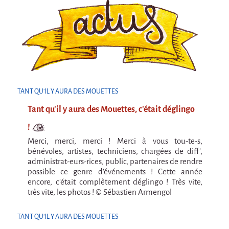
Attraction Capillaire
BLANC
Courbatures
Courbatures
La Brise de la Pastille
TANT QU'IL Y AURA DES MOUETTES
L'âne & la carotte
Tant qu'il y aura des Mouettes, c'était déglingo
Les maîtres du désordre
!
L'essaim - Projet participatif autour de la
Merci, merci, merci ! Merci à vous tou-te-s,
Brise de la Pastille
bénévoles, artistes, techniciens, chargées de diff',
Mad in Finland
administrat-eurs-rices, public, partenaires de rendre
possible ce genre d'événements ! Cette année
Préviens les autres
encore, c'était complètement déglingo ! Très vite,
très vite, les photos ! © Sébastien Armengol
Sans-culotte
Sans-Culotte
TANT QU'IL Y AURA DES MOUETTES