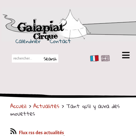
Galapiat Cirque
Calendrier
Contact
FR
EN
Galapiat Cirque
Petite histoire
Les Chapiteaux
Accueil
>
Actualités
> Tant qu'il y aura des
Partenaires
mouettes
Spectacles
En tournée
Flux rss des actualités