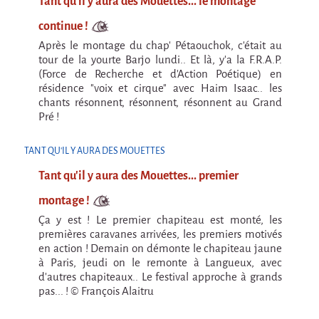
Tant qu'il y aura des Mouettes... le montage
Cirque & Mer
continue !
C'est quoi ?!
Après le montage du chap' Pétaouchok, c'était au
Cirque & Mer 2017 - Le Petit
tour de la yourte Barjo lundi.. Et là, y'a la F.R.A.P.
(Force de Recherche et d'Action Poétique) en
Editions précédentes
résidence "voix et cirque" avec Haim Isaac.. les
chants résonnent, résonnent, résonnent au Grand
Tant qu'il y aura des mouettes
Pré !
C'est quoi ?
TANT QU'IL Y AURA DES MOUETTES
Editions précédentes
Tant qu'il y aura des Mouettes... premier
International
montage !
La démarche
Ça y est ! Le premier chapiteau est monté, les
MOST - Un pont entre la Warmie-Mazurie et
premières caravanes arrivées, les premiers motivés
la Bretagne
en action ! Demain on démonte le chapiteau jaune
à Paris, jeudi on le remonte à Langueux, avec
MAD OBJECTIF FINLANDE
d'autres chapiteaux.. Le festival approche à grands
pas... ! © François Alaitru
JULY 2022 >> 10th Anniversary tour