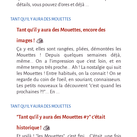
Marathon
détails, vous pouvez d'ores et déjà ...
C'est quand qu'on va où !?
TANT QU'IL Y AURA DES MOUETTES
Roue de la Mort
Tant qu'il y aura des Mouettes, encore des
Sur le Chemin de la Route
images !
L'herbe tendre
Ça y est, elles sont rangées, pliées, démontées les
La F.R.A.P.
Mouettes ! Depuis quelques semaines déjà,
même... On a l'impression que c'est loin, et en
Wagabond
même temps très proche... Ah ! La nostalgie qui suit
les Mouettes ! Entre habitués, on la connait ! On se
Château Descartes
regarde du coin de l'oeil, en souriant, connaisseurs.
Les petits nouveaux la découvrent "c'est quand les
Parasites
prochaines ?!!"... En ...
En Bretagne
La démarche
TANT QU'IL Y AURA DES MOUETTES
Les projets contextuels
"Tant qu'il y aura des Mouettes #7" c'était
Générations Cirque
historique !
Et voilà ! "les Mouettes", c'est fini... C'était, une fois