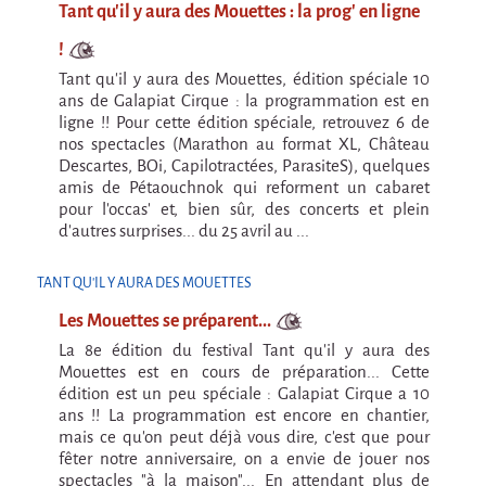
En création
Tant qu'il y aura des Mouettes : la prog' en ligne
!
Espèce d'idiot
Tant qu'il y aura des Mouettes, édition spéciale 10
Il va pleuvoir
ans de Galapiat Cirque : la programmation est en
ligne !! Pour cette édition spéciale, retrouvez 6 de
Il va pleuvoir
nos spectacles (Marathon au format XL, Château
Descartes, BOi, Capilotractées, ParasiteS), quelques
HIKI
amis de Pétaouchnok qui reforment un cabaret
HIKI
pour l'occas' et, bien sûr, des concerts et plein
d'autres surprises... du 25 avril au ...
Mordicus (titre provisoire)
MORDICUS (titre provisoire)
TANT QU'IL Y AURA DES MOUETTES
Les Mouettes se préparent...
En souvenir
La 8e édition du festival Tant qu'il y aura des
Risque ZérO
Mouettes est en cours de préparation... Cette
édition est un peu spéciale : Galapiat Cirque a 10
BOI
ans !! La programmation est encore en chantier,
mais ce qu'on peut déjà vous dire, c'est que pour
Capilotractées
fêter notre anniversaire, on a envie de jouer nos
spectacles "à la maison"... En attendant plus de