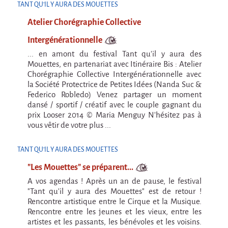
Argentine & Chili
TANT QU'IL Y AURA DES MOUETTES
Carnets de voyages
Atelier Chorégraphie Collective
Blog de Voyages
Intergénérationnelle
Autres formes
... en amont du festival Tant qu'il y aura des
Mouettes, en partenariat avec Itinéraire Bis : Atelier
Mad in Finland - Le film
Chorégraphie Collective Intergénérationnelle avec
la Société Protectrice de Petites Idées (Nanda Suc &
Mad in Finland - Le film
Federico Robledo) Venez partager un moment
Livre-Musical "Un éclat dans le coeur"
dansé / sportif / créatif avec le couple gagnant du
prix Looser 2014 © Maria Menguy N'hésitez pas à
Livre-Musical "Un éclat dans le coeur"
vous vêtir de votre plus ...
TANT QU'IL Y AURA DES MOUETTES
"Les Mouettes" se préparent...
A vos agendas ! Après un an de pause, le festival
"Tant qu'il y aura des Mouettes" est de retour !
Rencontre artistique entre le Cirque et la Musique.
Rencontre entre les jeunes et les vieux, entre les
artistes et les passants, les bénévoles et les voisins.