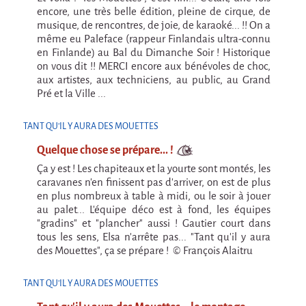
La Première Fois
encore, une très belle édition, pleine de cirque, de
musique, de rencontres, de joie, de karaoké... !! On a
Chapiteaux d'hiver au Relecq Kerhuon
même eu Paleface (rappeur Finlandais ultra-connu
Ville Debout
en Finlande) au Bal du Dimanche Soir ! Historique
on vous dit !! MERCI encore aux bénévoles de choc,
Dédoublez-moi
aux artistes, aux techniciens, au public, au Grand
Pré et la Ville ...
Les projets itinérants
Tournée à Vélo
TANT QU'IL Y AURA DES MOUETTES
9 km²
Quelque chose se prépare... !
Ça y est ! Les chapiteaux et la yourte sont montés, les
Collectif Pétaouchnok
caravanes n'en finissent pas d'arriver, on est de plus
Événements
en plus nombreux à table à midi, ou le soir à jouer
au palet... L'équipe déco est à fond, les équipes
Popcorn
"gradins" et "plancher" aussi ! Gautier court dans
tous les sens, Elsa n'arrête pas... "Tant qu'il y aura
Popcorn 2026
des Mouettes", ça se prépare ! © François Alaitru
Popcorn - Edition 2024
TANT QU'IL Y AURA DES MOUETTES
Edition 2022