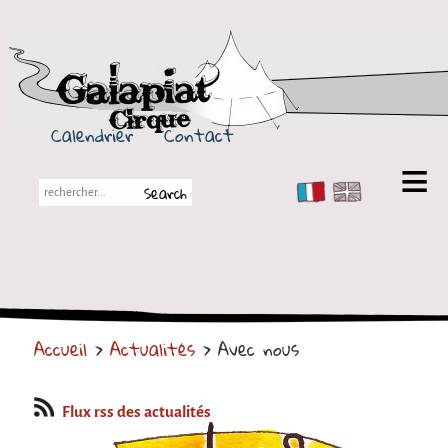
Galapiat Cirque
Calendrier
Contact
FR
EN
Galapiat Cirque
Petite histoire
Les Chapiteaux
Accueil
>
Actualités
> Avec nous
Partenaires
Spectacles
Flux rss des actualités
En tournée