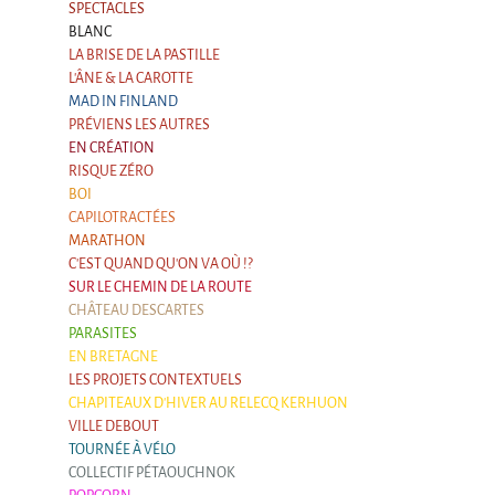
SPECTACLES
En création
BLANC
Espèce d'idiot
LA BRISE DE LA PASTILLE
L'ÂNE & LA CAROTTE
Il va pleuvoir
MAD IN FINLAND
PRÉVIENS LES AUTRES
Il va pleuvoir
EN CRÉATION
HIKI
RISQUE ZÉRO
BOI
HIKI
CAPILOTRACTÉES
MARATHON
Mordicus (titre provisoire)
C'EST QUAND QU'ON VA OÙ !?
SUR LE CHEMIN DE LA ROUTE
MORDICUS (titre provisoire)
CHÂTEAU DESCARTES
En souvenir
PARASITES
EN BRETAGNE
Risque ZérO
LES PROJETS CONTEXTUELS
CHAPITEAUX D'HIVER AU RELECQ KERHUON
BOI
VILLE DEBOUT
Capilotractées
TOURNÉE À VÉLO
COLLECTIF PÉTAOUCHNOK