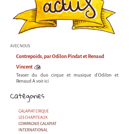
Attraction Capillaire
BLANC
Courbatures
Courbatures
La Brise de la Pastille
AVEC NOUS
Contrepoids, par Odilon Pindat et Renaud
L'âne & la carotte
Vincent
Les maîtres du désordre
Teaser du duo cirque et musique d'Odilon et
L'essaim - Projet participatif autour de la
Renaud A voir ici
Brise de la Pastille
Catégories
Mad in Finland
Préviens les autres
GALAPIAT CIRQUE
Sans-culotte
LES CHAPITEAUX
COMPAGNIE GALAPIAT
Sans-Culotte
INTERNATIONAL