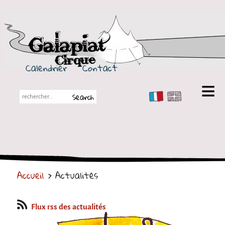
Galapiat Cirque
Calendrier
Contact
FR
EN
Galapiat Cirque
Petite histoire
Les Chapiteaux
Accueil
> Actualités
Partenaires
Spectacles
Flux rss des actualités
En tournée