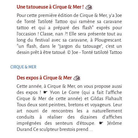
Marathon
Une tatoueuse à Cirque & Mer !
C'est quand qu'on va où !?
Pour cette première édition de Cirque & Mer, y'a Joe
Roue de la Mort
de Tonté Tatiloté Tattoo qui ramène sa caravane
tattoo et qui a préparé des flash* exprès pour
Sur le Chemin de la Route
l'occasion ! Classe, nan ?! Elle sera présente tout au
long du festival avec sa caravane, à Plougrescant.
L'herbe tendre
*un flash, dans le "jargon du tatouage", c'est un
dessin prêt à être tatoué. © Joe - Tonté tatiloté Tattoo
La F.R.A.P.
Wagabond
CIRQUE & MER
Château Descartes
Des expos à Cirque & Mer
Cette année, à Cirque & Mer, on vous propose aussi
Parasites
des expos ! ☛ Yvon Le Corre (qui a fait l'affiche
En Bretagne
Cirque & Mer de cette année) et Gildas Flahault
Tous deux sont peintres, bretons et voyageurs. Leur
La démarche
art nourri de rencontres les a naturellement
Les projets contextuels
conduits à réaliser des dizaines d’affiches
imprégnées des senteurs d’étoupe. ☛ Jérôme
Générations Cirque
Durand Ce sculpteur brestois prend ...