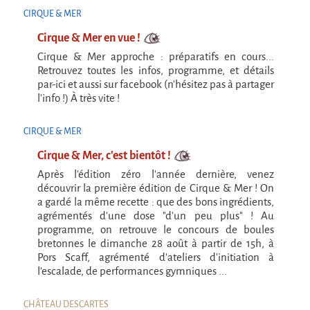
La Première Fois
CIRQUE & MER
Chapiteaux d'hiver au Relecq Kerhuon
Cirque & Mer en vue !
Ville Debout
Cirque & Mer approche : préparatifs en cours...
Retrouvez toutes les infos, programme, et détails
Dédoublez-moi
par-ici et aussi sur facebook (n'hésitez pas à partager
l'info !) À très vite !
Les projets itinérants
Tournée à Vélo
CIRQUE & MER
9 km²
Cirque & Mer, c'est bientôt !
Après l'édition zéro l'année dernière, venez
Collectif Pétaouchnok
découvrir la première édition de Cirque & Mer ! On
Événements
a gardé la même recette : que des bons ingrédients,
agrémentés d'une dose "d'un peu plus" ! Au
Popcorn
programme, on retrouve le concours de boules
Popcorn 2026
bretonnes le dimanche 28 août à partir de 15h, à
Pors Scaff, agrémenté d'ateliers d'initiation à
Popcorn - Edition 2024
l'escalade, de performances gymniques ...
Edition 2022
CHÂTEAU DESCARTES