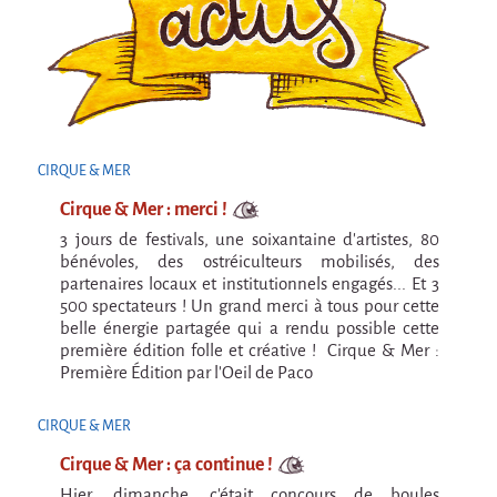
Attraction Capillaire
BLANC
Courbatures
Courbatures
La Brise de la Pastille
CIRQUE & MER
Cirque & Mer : merci !
L'âne & la carotte
3 jours de festivals, une soixantaine d'artistes, 80
Les maîtres du désordre
bénévoles, des ostréiculteurs mobilisés, des
partenaires locaux et institutionnels engagés... Et 3
L'essaim - Projet participatif autour de la
500 spectateurs ! Un grand merci à tous pour cette
Brise de la Pastille
belle énergie partagée qui a rendu possible cette
Mad in Finland
première édition folle et créative ! Cirque & Mer :
Première Édition par l'Oeil de Paco
Préviens les autres
CIRQUE & MER
Sans-culotte
Cirque & Mer : ça continue !
Sans-Culotte
Hier, dimanche, c'était concours de boules