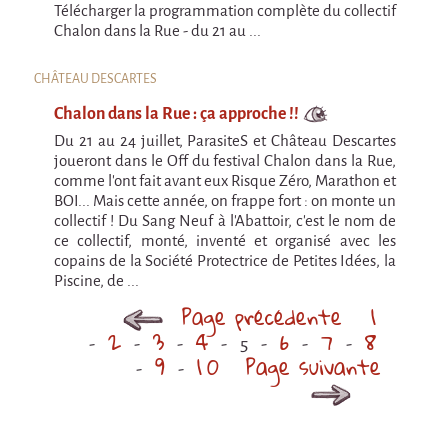
Argentine & Chili
Télécharger la programmation complète du collectif
Chalon dans la Rue - du 21 au ...
Carnets de voyages
Blog de Voyages
CHÂTEAU DESCARTES
Autres formes
Chalon dans la Rue : ça approche !!
Mad in Finland - Le film
Du 21 au 24 juillet, ParasiteS et Château Descartes
joueront dans le Off du festival Chalon dans la Rue,
Mad in Finland - Le film
comme l'ont fait avant eux Risque Zéro, Marathon et
BOI... Mais cette année, on frappe fort : on monte un
Livre-Musical "Un éclat dans le coeur"
collectif ! Du Sang Neuf à l'Abattoir, c'est le nom de
ce collectif, monté, inventé et organisé avec les
Livre-Musical "Un éclat dans le coeur"
copains de la Société Protectrice de Petites Idées, la
Piscine, de ...
Page précédente
1
2
3
4
6
7
8
5
9
10
Page suivante