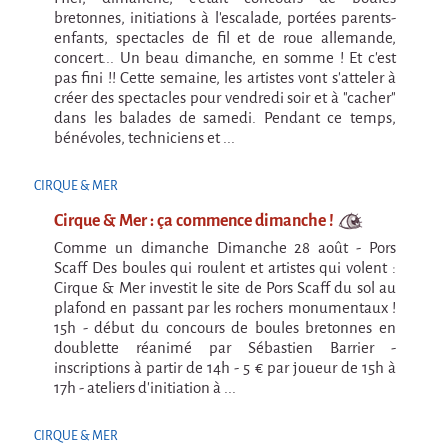
En création
bretonnes, initiations à l'escalade, portées parents-
enfants, spectacles de fil et de roue allemande,
Espèce d'idiot
concert... Un beau dimanche, en somme ! Et c'est
pas fini !! Cette semaine, les artistes vont s'atteler à
Il va pleuvoir
créer des spectacles pour vendredi soir et à "cacher"
Il va pleuvoir
dans les balades de samedi. Pendant ce temps,
bénévoles, techniciens et ...
HIKI
CIRQUE & MER
HIKI
Cirque & Mer : ça commence dimanche !
Mordicus (titre provisoire)
Comme un dimanche Dimanche 28 août - Pors
MORDICUS (titre provisoire)
Scaff Des boules qui roulent et artistes qui volent :
Cirque & Mer investit le site de Pors Scaff du sol au
En souvenir
plafond en passant par les rochers monumentaux !
15h - début du concours de boules bretonnes en
Risque ZérO
doublette réanimé par Sébastien Barrier -
inscriptions à partir de 14h - 5 € par joueur de 15h à
BOI
17h - ateliers d’initiation à ...
Capilotractées
CIRQUE & MER