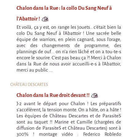
Cirque & Mer
Chalon dans la Rue : la collo Du Sang Neuf à
C'est quoi ?!
l'Abattoir !
Cirque & Mer 2017 - Le Petit
Et voilà, ça y est, on range les jouets.. c'était bien la
colo Du Sang Neuf à l'Abattoir ! Une sacrée belle
Editions précédentes
équipe de warriors, en plein cagnard, sous l'orage,
avec des changements de programme, des
Tant qu'il y aura des mouettes
plannings de ouf... on n'a rien lâché et on a tou-te-s
encore le sourire. C'est pas beau ça ?! Merci à Chalon
C'est quoi ?
dans la Rue de nous avoir accueilli-e-s à l'Abattoir,
Editions précédentes
merci au public ...
International
CHÂTEAU DESCARTES
La démarche
Chalon dans la Rue droit devant !!
MOST - Un pont entre la Warmie-Mazurie et
J-2 avant le départ pour Chalon ! Les préparatifs
la Bretagne
s'accélèrent, la tension monte. On a hâte, on a hâte !
MAD OBJECTIF FINLANDE
Les équipes de Château Descartes et de ParasiteS
sont au taquet !! Marine et Camille (chargées de
JULY 2022 >> 10th Anniversary tour
diffusion de ParasiteS et Château Descartes) sont à
300% ! montage vidéo : Federico Robledo