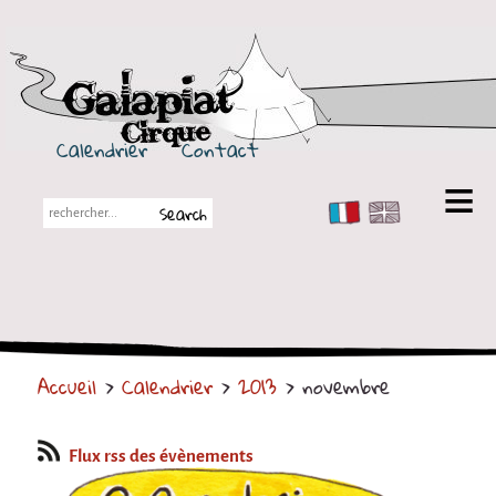
Galapiat Cirque
Calendrier
Contact
FR
EN
Galapiat Cirque
Petite histoire
Les Chapiteaux
Accueil
>
Calendrier
>
2013
> novembre
Partenaires
Spectacles
Flux rss des évènements
En tournée