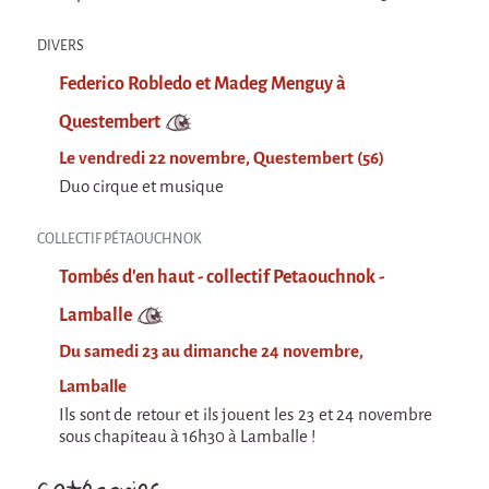
La Première Fois
Chapiteaux d'hiver au Relecq Kerhuon
DIVERS
Ville Debout
Federico Robledo et Madeg Menguy à
Questembert
Dédoublez-moi
Le vendredi 22 novembre, Questembert (56)
Les projets itinérants
Duo cirque et musique
Tournée à Vélo
9 km²
COLLECTIF PÉTAOUCHNOK
Tombés d'en haut - collectif Petaouchnok -
Collectif Pétaouchnok
Événements
Lamballe
Popcorn
Du samedi 23 au dimanche 24 novembre,
Popcorn 2026
Lamballe
Ils sont de retour et ils jouent les 23 et 24 novembre
Popcorn - Edition 2024
sous chapiteau à 16h30 à Lamballe !
Edition 2022