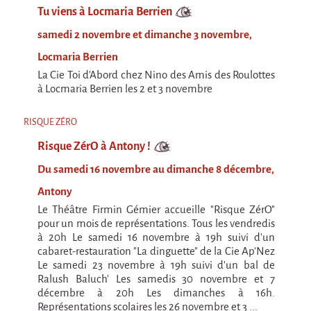
Marathon
Tu viens à Locmaria Berrien
C'est quand qu'on va où !?
samedi 2 novembre et dimanche 3 novembre,
Roue de la Mort
Locmaria Berrien
Sur le Chemin de la Route
La Cie Toi d'Abord chez Nino des Amis des Roulottes
à Locmaria Berrien les 2 et 3 novembre
L'herbe tendre
La F.R.A.P.
RISQUE ZÉRO
Risque ZérO à Antony !
Wagabond
Du samedi 16 novembre au dimanche 8 décembre,
Château Descartes
Antony
Parasites
Le Théâtre Firmin Gémier accueille "Risque ZérO"
En Bretagne
pour un mois de représentations. Tous les vendredis
à 20h Le samedi 16 novembre à 19h suivi d'un
La démarche
cabaret-restauration "La dinguette" de la Cie Ap’Nez
Les projets contextuels
Le samedi 23 novembre à 19h suivi d'un bal de
Ralush Baluch' Les samedis 30 novembre et 7
Générations Cirque
décembre à 20h Les dimanches à 16h.
Représentations scolaires les 26 novembre et 3 ...