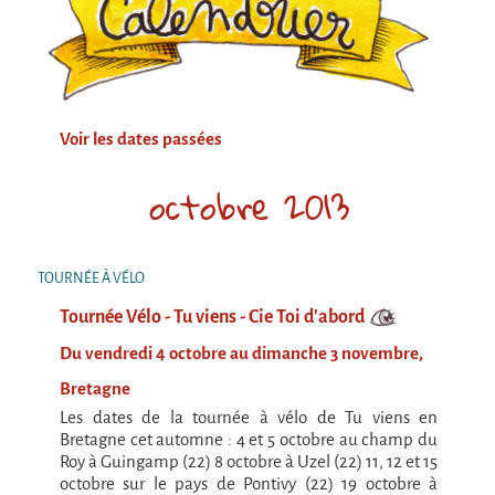
Attraction Capillaire
BLANC
Courbatures
Courbatures
Voir les dates passées
La Brise de la Pastille
octobre 2013
L'âne & la carotte
Les maîtres du désordre
TOURNÉE À VÉLO
L'essaim - Projet participatif autour de la
Brise de la Pastille
Tournée Vélo - Tu viens - Cie Toi d'abord
Mad in Finland
Du vendredi 4 octobre au dimanche 3 novembre,
Préviens les autres
Bretagne
Les dates de la tournée à vélo de Tu viens en
Sans-culotte
Bretagne cet automne : 4 et 5 octobre au champ du
Roy à Guingamp (22) 8 octobre à Uzel (22) 11, 12 et 15
Sans-Culotte
octobre sur le pays de Pontivy (22) 19 octobre à