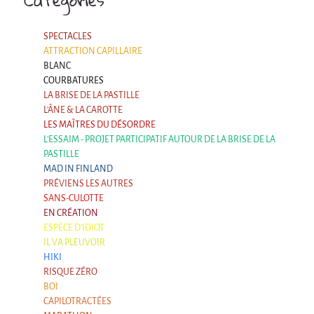
Catégories
Cirque & Mer
C'est quoi ?!
SPECTACLES
ATTRACTION CAPILLAIRE
Cirque & Mer 2017 - Le Petit
BLANC
COURBATURES
Editions précédentes
LA BRISE DE LA PASTILLE
Tant qu'il y aura des mouettes
L'ÂNE & LA CAROTTE
LES MAÎTRES DU DÉSORDRE
C'est quoi ?
L'ESSAIM - PROJET PARTICIPATIF AUTOUR DE LA BRISE DE LA
PASTILLE
Editions précédentes
MAD IN FINLAND
International
PRÉVIENS LES AUTRES
SANS-CULOTTE
La démarche
EN CRÉATION
MOST - Un pont entre la Warmie-Mazurie et
ESPÈCE D'IDIOT
la Bretagne
IL VA PLEUVOIR
HIKI
MAD OBJECTIF FINLANDE
RISQUE ZÉRO
BOI
JULY 2022 >> 10th Anniversary tour
CAPILOTRACTÉES