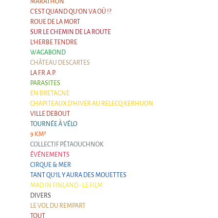
Argentine & Chili
MARATHON
C'EST QUAND QU'ON VA OÙ !?
Carnets de voyages
ROUE DE LA MORT
SUR LE CHEMIN DE LA ROUTE
Blog de Voyages
L'HERBE TENDRE
Autres formes
WAGABOND
CHÂTEAU DESCARTES
Mad in Finland - Le film
LA F.R.A.P.
Mad in Finland - Le film
PARASITES
EN BRETAGNE
Livre-Musical "Un éclat dans le coeur"
CHAPITEAUX D'HIVER AU RELECQ KERHUON
VILLE DEBOUT
Livre-Musical "Un éclat dans le coeur"
TOURNÉE À VÉLO
9 KM²
COLLECTIF PÉTAOUCHNOK
ÉVÉNEMENTS
CIRQUE & MER
TANT QU'IL Y AURA DES MOUETTES
MAD IN FINLAND - LE FILM
DIVERS
LE VOL DU REMPART
TOUT