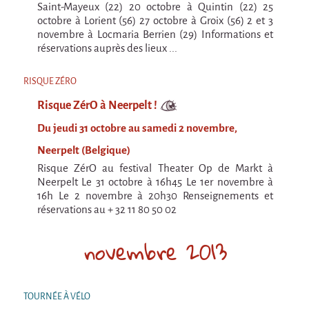
Saint-Mayeux (22) 20 octobre à Quintin (22) 25
En création
octobre à Lorient (56) 27 octobre à Groix (56) 2 et 3
Espèce d'idiot
novembre à Locmaria Berrien (29) Informations et
réservations auprès des lieux ...
Il va pleuvoir
Il va pleuvoir
RISQUE ZÉRO
Risque ZérO à Neerpelt !
HIKI
Du jeudi 31 octobre au samedi 2 novembre,
HIKI
Neerpelt (Belgique)
Mordicus (titre provisoire)
Risque ZérO au festival Theater Op de Markt à
MORDICUS (titre provisoire)
Neerpelt Le 31 octobre à 16h45 Le 1er novembre à
16h Le 2 novembre à 20h30 Renseignements et
En souvenir
réservations au + 32 11 80 50 02
Risque ZérO
novembre 2013
BOI
Capilotractées
TOURNÉE À VÉLO