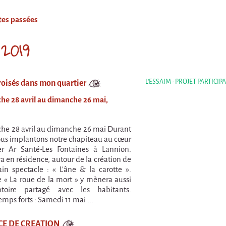
ates passées
 2019
L'ESSAIM - PROJET PARTICIP
roisés dans mon quartier
e 28 avril au dimanche 26 mai,
he 28 avril au dimanche 26 mai Durant
us implantons notre chapiteau au cœur
er Ar Santé-Les Fontaines à Lannion.
a en résidence, autour de la création de
in spectacle : « L’âne & la carotte ».
e « La roue de la mort » y mènera aussi
toire partagé avec les habitants.
emps forts : Samedi 11 mai ...
CE DE CREATION