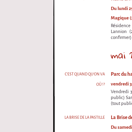
Du lundi 2
Magique (2
Résidence 
Lannion (
confirmer) 
mai 
Parc du h
C'EST QUAND QU'ON VA
vendredi 3
OÙ !?
Vendredi 3
public) Sa
(tout publi
La Brise d
LA BRISE DE LA PASTILLE
Du samedi 