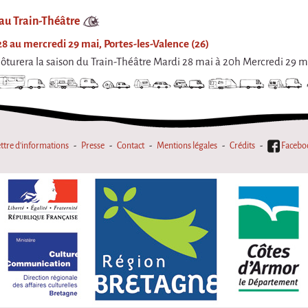
 au Train-Théâtre
8 au mercredi 29 mai, Portes-les-Valence (26)
clôturera la saison du Train-Théâtre Mardi 28 mai à 20h Mercredi 29 m
ttre d'informations
Presse
Contact
Mentions légales
Crédits
Facebo