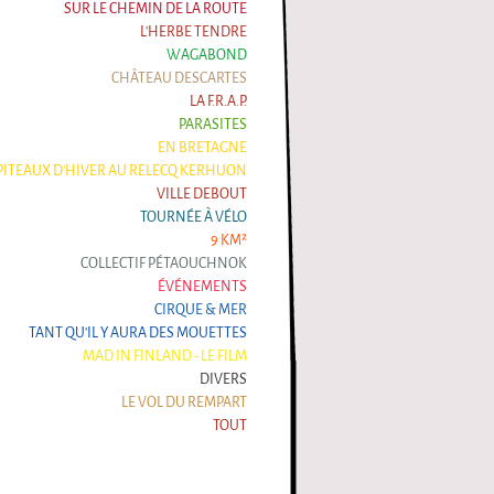
SUR LE CHEMIN DE LA ROUTE
L'HERBE TENDRE
WAGABOND
CHÂTEAU DESCARTES
LA F.R.A.P.
PARASITES
EN BRETAGNE
ITEAUX D'HIVER AU RELECQ KERHUON
VILLE DEBOUT
TOURNÉE À VÉLO
9 KM²
COLLECTIF PÉTAOUCHNOK
ÉVÉNEMENTS
CIRQUE & MER
TANT QU'IL Y AURA DES MOUETTES
MAD IN FINLAND - LE FILM
DIVERS
LE VOL DU REMPART
TOUT