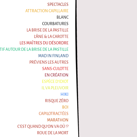
SPECTACLES
ATTRACTION CAPILLAIRE
BLANC
COURBATURES
LA BRISE DE LA PASTILLE
L'ÂNE & LA CAROTTE
LES MAÎTRES DU DÉSORDRE
ATIF AUTOUR DE LA BRISE DE LA PASTILLE
MAD IN FINLAND
PRÉVIENS LES AUTRES
SANS-CULOTTE
EN CRÉATION
ESPÈCE D'IDIOT
IL VA PLEUVOIR
HIKI
RISQUE ZÉRO
BOI
CAPILOTRACTÉES
MARATHON
C'EST QUAND QU'ON VA OÙ !?
ROUE DE LA MORT