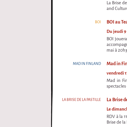
La Brise de
and Culture
BOI au Te
BOI
Du jeudi 9
BOI jouera
accompagné
mai à 20h30
Mad in Fi
MAD IN FINLAND
vendredi 1
Mad in Fin
spectacles 
La Brise d
LA BRISE DE LA PASTILLE
Le dimanch
RDV à la 11
Brise de la