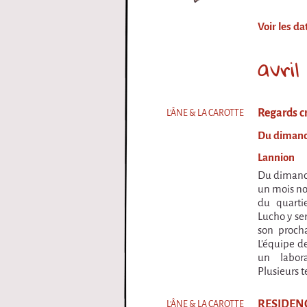
i
Voir les d
r
avril
q
u
Regards c
L'ÂNE & LA CAROTTE
e
Du dimanch
Lannion
Du dimanc
un mois no
du quarti
Lucho y ser
son procha
L’équipe d
un labora
Plusieurs t
RESIDEN
L'ÂNE & LA CAROTTE