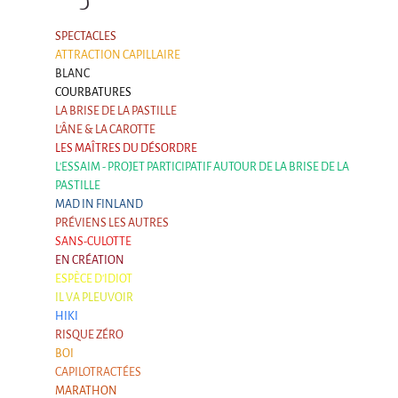
Argentine & Chili
Carnets de voyages
SPECTACLES
ATTRACTION CAPILLAIRE
Blog de Voyages
BLANC
Autres formes
COURBATURES
LA BRISE DE LA PASTILLE
Mad in Finland - Le film
L'ÂNE & LA CAROTTE
LES MAÎTRES DU DÉSORDRE
Mad in Finland - Le film
L'ESSAIM - PROJET PARTICIPATIF AUTOUR DE LA BRISE DE LA
Livre-Musical "Un éclat dans le coeur"
PASTILLE
MAD IN FINLAND
Livre-Musical "Un éclat dans le coeur"
PRÉVIENS LES AUTRES
SANS-CULOTTE
EN CRÉATION
ESPÈCE D'IDIOT
IL VA PLEUVOIR
HIKI
RISQUE ZÉRO
BOI
CAPILOTRACTÉES
MARATHON