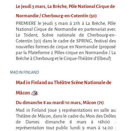
Marathon
Le jeudi 5 mars, La Brèche, Pôle National Cirque de
C'est quand qu'on va où !?
Normandie / Cherbourg-en-Cotentin (50)
Roue de la Mort
PREMIERE le jeudi 5 mars à 21h à La Brèche, Pôle
National Cirque de Normandie en partenariat avec
Sur le Chemin de la Route
Le Trident, Scène nationale de Cherbourg-en-
L'herbe tendre
Cotentin (50) dans le cadre de SPRING, festival des
nouvelles formes de cirque en Normandie (proposé
La F.R.A.P.
par la Plateforme 2 Pôles cirque en Normandie / La
Brèche à Cherbourg et le Cirque-Théâtre d’Elbeuf)
Wagabond
Château Descartes
MAD IN FINLAND
Mad in Finland au Théâtre Scène Nationale de
Parasites
En Bretagne
Mâcon
La démarche
Du dimanche 8 au mardi 10 mars, Mâcon (71)
Mad in Finland joue 3 représentations en salle au
Les projets contextuels
Théâtre de Mâcon, dans le cadre du Mois des Drôles
Générations Cirque
de Dames. dimanche 8 mars à 16h00 :
représentation tout public lundi 9 mars à 14:00 :