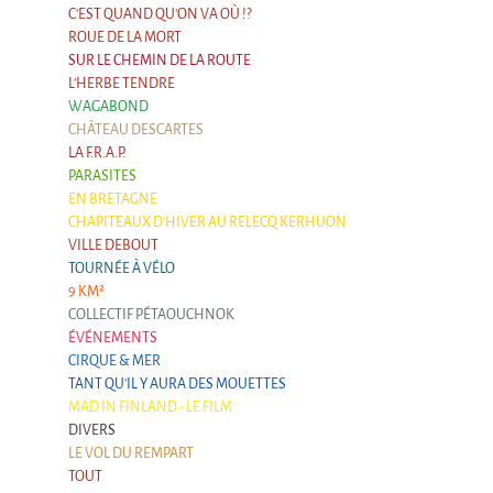
C'EST QUAND QU'ON VA OÙ !?
ROUE DE LA MORT
SUR LE CHEMIN DE LA ROUTE
L'HERBE TENDRE
WAGABOND
CHÂTEAU DESCARTES
LA F.R.A.P.
PARASITES
EN BRETAGNE
CHAPITEAUX D'HIVER AU RELECQ KERHUON
VILLE DEBOUT
TOURNÉE À VÉLO
9 KM²
COLLECTIF PÉTAOUCHNOK
ÉVÉNEMENTS
CIRQUE & MER
TANT QU'IL Y AURA DES MOUETTES
MAD IN FINLAND - LE FILM
DIVERS
LE VOL DU REMPART
TOUT