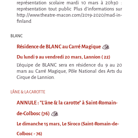
La Première Fois
représentation scolaire mardi 10 mars à 20h30 :
représentation tout public Plus d'informations sur
Chapiteaux d'hiver au Relecq Kerhuon
http://www.theatre-macon.com/2019-2020/mad-in-
finland
Ville Debout
Dédoublez-moi
BLANC
Les projets itinérants
Résidence de BLANC au Carré Magique
Tournée à Vélo
Du lundi 9 au vendredi 20 mars, Lannion ( 22)
L'équipe de BLANC sera en résidence du 9 au 20
9 km²
mars au Carré Magique, Pôle National des Arts du
Cirque de Lannion.
Collectif Pétaouchnok
Événements
L'ÂNE & LA CAROTTE
Popcorn
ANNULE : "L'âne & la carotte" à Saint-Romain-
Popcorn 2026
de-Colbosc (76)
Popcorn - Edition 2024
Le dimanche 15 mars, Le Siroco (Saint-Romain-de-
Edition 2022
Colbosc - 76)