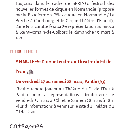
Toujours dans le cadre de SPRING, festival des
Cirque & Mer
nouvelles formes de cirque en Normandie (proposé
C'est quoi ?!
par la Plateforme 2 Pôles cirque en Normandie / La
Brèche à Cherbourg et le Cirque-Théâtre d’Elbeuf),
Cirque & Mer 2017 - Le Petit
L'âne & la carotte fera sa 2e représentation au Siroco
à Saint-Romain-de-Colbosc le dimanche 15 mars à
Editions précédentes
16h.
Tant qu'il y aura des mouettes
L'HERBE TENDRE
C'est quoi ?
ANNULEES: L'herbe tendre au Théâtre du Fil de
Editions précédentes
l'eau
International
Du vendredi 27 au samedi 28 mars, Pantin (93)
La démarche
L'herbe tendre jouera au Théâtre du Fil de l'Eau à
MOST - Un pont entre la Warmie-Mazurie et
Pantin pour 2 représentations. Rendez-vous le
la Bretagne
Vendredi 27 mars à 20h et le Samedi 28 mars à 18h.
Plus d'informations à venir sur le site du Théâtre du
MAD OBJECTIF FINLANDE
Fil de l'eau
JULY 2022 >> 10th Anniversary tour
Catégories