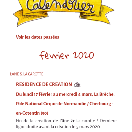
Attraction Capillaire
BLANC
Courbatures
Courbatures
Voir les dates passées
La Brise de la Pastille
février 2020
L'âne & la carotte
Les maîtres du désordre
L'ÂNE & LA CAROTTE
L'essaim - Projet participatif autour de la
Brise de la Pastille
RESIDENCE DE CREATION
Mad in Finland
Du lundi 17 février au mercredi 4 mars, La Brèche,
Préviens les autres
Pôle National Cirque de Normandie / Cherbourg-
en-Cotentin (50)
Sans-culotte
Fin de la création de L'âne & la carotte ! Dernière
Sans-Culotte
ligne droite avant la création le 5 mars 2020...