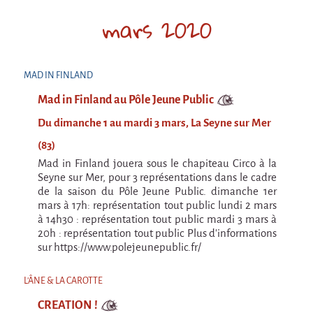
En création
mars 2020
Espèce d'idiot
Il va pleuvoir
MAD IN FINLAND
Il va pleuvoir
Mad in Finland au Pôle Jeune Public
HIKI
Du dimanche 1 au mardi 3 mars, La Seyne sur Mer
HIKI
(83)
Mordicus (titre provisoire)
Mad in Finland jouera sous le chapiteau Circo à la
Seyne sur Mer, pour 3 représentations dans le cadre
MORDICUS (titre provisoire)
de la saison du Pôle Jeune Public. dimanche 1er
mars à 17h: représentation tout public lundi 2 mars
En souvenir
à 14h30 : représentation tout public mardi 3 mars à
20h : représentation tout public Plus d'informations
Risque ZérO
sur https://www.polejeunepublic.fr/
BOI
L'ÂNE & LA CAROTTE
Capilotractées
CREATION !