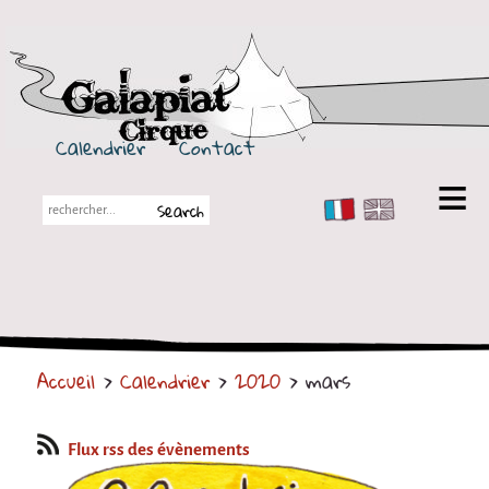
Galapiat Cirque
Calendrier
Contact
FR
EN
Galapiat Cirque
Petite histoire
Les Chapiteaux
Accueil
>
Calendrier
>
2020
> mars
Partenaires
Spectacles
Flux rss des évènements
En tournée