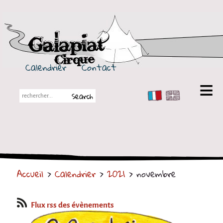
Galapiat Cirque
Calendrier
Contact
FR
EN
Galapiat Cirque
Petite histoire
Les Chapiteaux
Accueil
>
Calendrier
>
2021
> novembre
Partenaires
Spectacles
Flux rss des évènements
En tournée