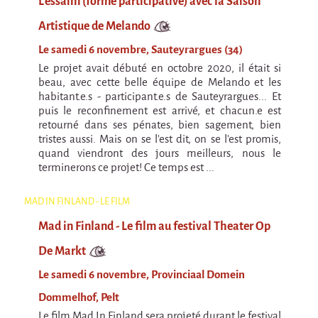
Marathon
L'essaim (forme participative) avec la Saison
C'est quand qu'on va où !?
Artistique de Melando
Roue de la Mort
Le samedi 6 novembre, Sauteyrargues (34)
Le projet avait débuté en octobre 2020, il était si
Sur le Chemin de la Route
beau, avec cette belle équipe de Melando et les
habitant.e.s - participant.e.s de Sauteyrargues... Et
L'herbe tendre
puis le reconfinement est arrivé, et chacun.e est
La F.R.A.P.
retourné dans ses pénates, bien sagement, bien
tristes aussi. Mais on se l'est dit, on se l'est promis,
Wagabond
quand viendront des jours meilleurs, nous le
terminerons ce projet! Ce temps est ...
Château Descartes
Parasites
MAD IN FINLAND - LE FILM
En Bretagne
Mad in Finland - Le film au festival Theater Op
La démarche
De Markt
Les projets contextuels
Le samedi 6 novembre, Provinciaal Domein
Générations Cirque
Dommelhof, Pelt
Le film Mad In Finland sera projeté durant le festival