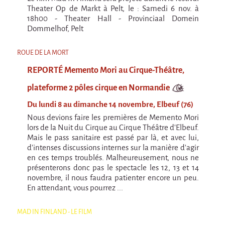
La Première Fois
Theater Op de Markt à Pelt, le : Samedi 6 nov. à
18h00 - Theater Hall - Provinciaal Domein
Chapiteaux d'hiver au Relecq Kerhuon
Dommelhof, Pelt
Ville Debout
ROUE DE LA MORT
Dédoublez-moi
REPORTÉ Memento Mori au Cirque-Théâtre,
Les projets itinérants
plateforme 2 pôles cirque en Normandie
Tournée à Vélo
Du lundi 8 au dimanche 14 novembre, Elbeuf (76)
9 km²
Nous devions faire les premières de Memento Mori
lors de la Nuit du Cirque au Cirque Théâtre d'Elbeuf.
Collectif Pétaouchnok
Mais le pass sanitaire est passé par là, et avec lui,
Événements
d'intenses discussions internes sur la manière d'agir
en ces temps troublés. Malheureusement, nous ne
Popcorn
présenterons donc pas le spectacle les 12, 13 et 14
Popcorn 2026
novembre, il nous faudra patienter encore un peu.
En attendant, vous pourrez ...
Popcorn - Edition 2024
MAD IN FINLAND - LE FILM
Edition 2022