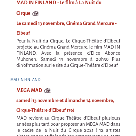
MAD IN FINLAND - Le film à La Nuit du
Cirque & Mer
Cirque
C'est quoi ?!
Le samedi 13 novembre, Cinéma Grand Mercure -
Cirque & Mer 2017 - Le Petit
Elbeuf
Editions précédentes
Pour la Nuit du Cirque, Le Cirque-Théâtre d'Elbeuf
projette au Cinéma Grand Mercure, le film MAD IN
Tant qu'il y aura des mouettes
FINLAND. Avec la présence d'Elice Abonce
C'est quoi ?
Muhonen. Samedi 13 novembre à 20h30 Plus
din'ofrmation sur le site du Cirque-Théâtre d'Elbeuf
Editions précédentes
International
MAD IN FINLAND
La démarche
MEGA MAD
MOST - Un pont entre la Warmie-Mazurie et
samedi 13 novembre et dimanche 14 novembre,
la Bretagne
Cirque-Théâtre d'Elbeuf (76)
MAD OBJECTIF FINLANDE
MAD revient au Cirque Théâtre d'Elbeuf plusieurs
années plus tard pour proposer un MEGA MAD dans
JULY 2022 >> 10th Anniversary tour
le cadre de la Nuit du Cirque 2021 ! 12 artistes