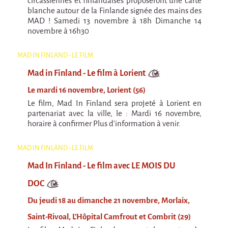
circassiennes et finlandaises proposeront une carte
Argentine & Chili
blanche autour de la Finlande signée des mains des
Carnets de voyages
MAD ! Samedi 13 novembre à 18h Dimanche 14
novembre à 16h30
Blog de Voyages
Autres formes
MAD IN FINLAND - LE FILM
Mad in Finland - Le film
Mad in Finland - Le film à Lorient
Mad in Finland - Le film
Le mardi 16 novembre, Lorient (56)
Le film, Mad In Finland sera projeté à Lorient en
Livre-Musical "Un éclat dans le coeur"
partenariat avec la ville, le : Mardi 16 novembre,
Livre-Musical "Un éclat dans le coeur"
horaire à confirmer Plus d'information à venir.
MAD IN FINLAND - LE FILM
Mad In Finland - Le film avec LE MOIS DU
DOC
Du jeudi 18 au dimanche 21 novembre, Morlaix,
Saint-Rivoal, L'Hôpital Camfrout et Combrit (29)