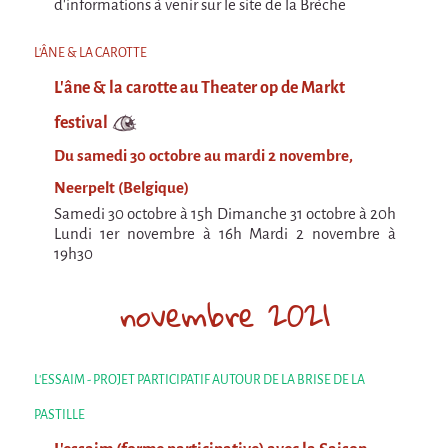
d'informations à venir sur le site de la Brèche
En création
Espèce d'idiot
L'ÂNE & LA CAROTTE
Il va pleuvoir
L'âne & la carotte au Theater op de Markt
Il va pleuvoir
festival
HIKI
Du samedi 30 octobre au mardi 2 novembre,
Neerpelt (Belgique)
HIKI
Samedi 30 octobre à 15h Dimanche 31 octobre à 20h
Mordicus (titre provisoire)
Lundi 1er novembre à 16h Mardi 2 novembre à
19h30
MORDICUS (titre provisoire)
novembre 2021
En souvenir
Risque ZérO
BOI
L'ESSAIM - PROJET PARTICIPATIF AUTOUR DE LA BRISE DE LA
Capilotractées
PASTILLE