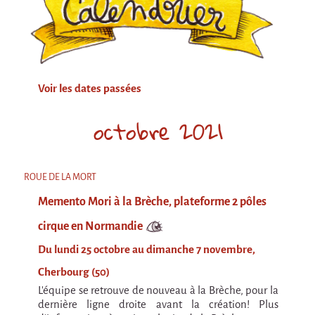
Attraction Capillaire
BLANC
Courbatures
Courbatures
Voir les dates passées
La Brise de la Pastille
octobre 2021
L'âne & la carotte
Les maîtres du désordre
ROUE DE LA MORT
L'essaim - Projet participatif autour de la
Brise de la Pastille
Memento Mori à la Brèche, plateforme 2 pôles
Mad in Finland
cirque en Normandie
Préviens les autres
Du lundi 25 octobre au dimanche 7 novembre,
Sans-culotte
Cherbourg (50)
L'équipe se retrouve de nouveau à la Brèche, pour la
Sans-Culotte
dernière ligne droite avant la création! Plus