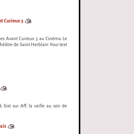
t Curieux 3
Les Avant Curieux 3 au Cinéma Le
théâtre de Saint Herblain Your text
ixt sur Aff, la veille au soir de
lais