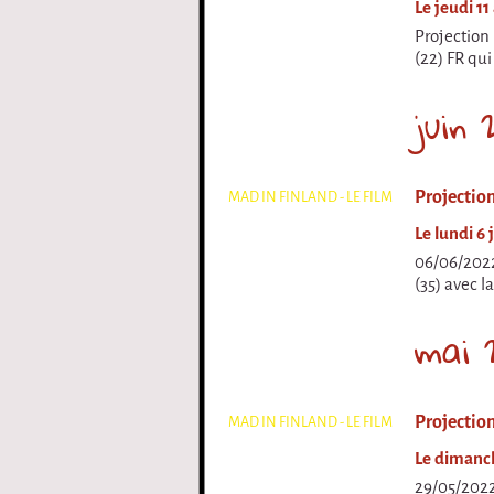
Le jeudi 11
Projection 
(22) FR qui
juin
Projectio
MAD IN FINLAND - LE FILM
Le lundi 6
06/06/2022
(35) avec l
mai 
Projectio
MAD IN FINLAND - LE FILM
Le dimanch
29/05/2022