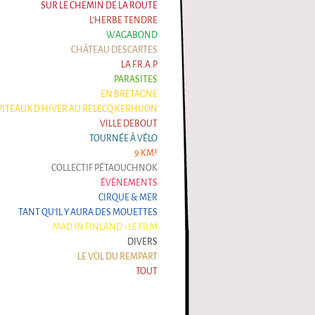
SUR LE CHEMIN DE LA ROUTE
L'HERBE TENDRE
WAGABOND
CHÂTEAU DESCARTES
LA F.R.A.P.
PARASITES
EN BRETAGNE
ITEAUX D'HIVER AU RELECQ KERHUON
VILLE DEBOUT
TOURNÉE À VÉLO
9 KM²
COLLECTIF PÉTAOUCHNOK
ÉVÉNEMENTS
CIRQUE & MER
TANT QU'IL Y AURA DES MOUETTES
MAD IN FINLAND - LE FILM
DIVERS
LE VOL DU REMPART
TOUT