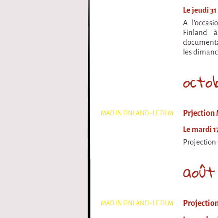
Le jeudi 3
A l'occas
Finland à
documenta
les dimanc
octo
Prjection 
MAD IN FINLAND - LE FILM
Le mardi 17
Projection 
août
Projection
MAD IN FINLAND - LE FILM