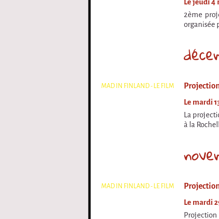
Le jeudi 4
2ème proje
organisée p
déce
Projectio
MAD IN FINLAND - LE FILM
Le mardi 1
La project
à la Rochel
nove
Projection
MAD IN FINLAND - LE FILM
Le mardi 2
Projection