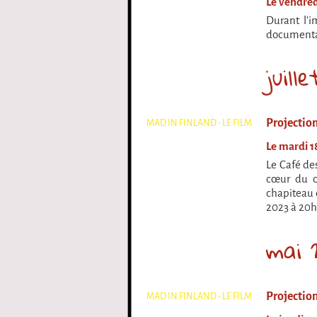
Le vendred
Durant l'i
documentair
juill
Projection
MAD IN FINLAND - LE FILM
Le mardi 18
Le Café de
cœur du c
chapiteau 
2023 à 20h
mai 
Projection
MAD IN FINLAND - LE FILM