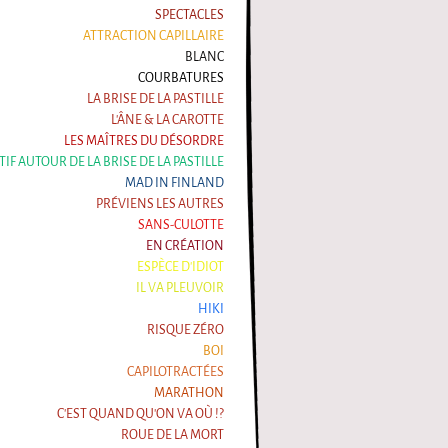
SPECTACLES
ATTRACTION CAPILLAIRE
BLANC
COURBATURES
LA BRISE DE LA PASTILLE
L'ÂNE & LA CAROTTE
LES MAÎTRES DU DÉSORDRE
ATIF AUTOUR DE LA BRISE DE LA PASTILLE
MAD IN FINLAND
PRÉVIENS LES AUTRES
SANS-CULOTTE
EN CRÉATION
ESPÈCE D'IDIOT
IL VA PLEUVOIR
HIKI
RISQUE ZÉRO
BOI
CAPILOTRACTÉES
MARATHON
C'EST QUAND QU'ON VA OÙ !?
ROUE DE LA MORT