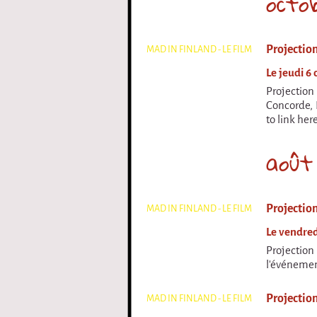
octo
Projectio
MAD IN FINLAND - LE FILM
Le jeudi 6
Projection
Concorde, 
to link here
août
Projectio
MAD IN FINLAND - LE FILM
Le vendredi
Projection
l'événemen
Projection
MAD IN FINLAND - LE FILM